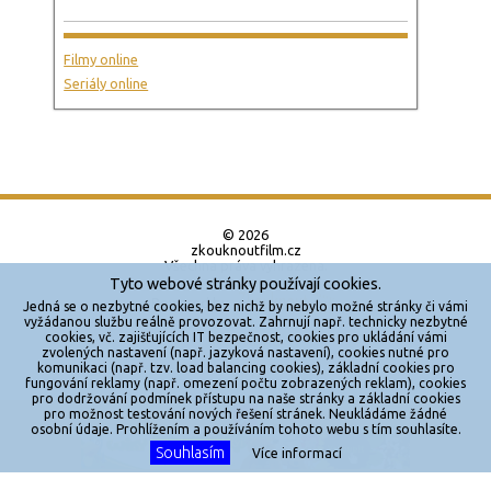
Filmy online
Seriály online
© 2026
zkouknoutfilm.cz
Všechna práva vyhrazena.
Tyto webové stránky používají cookies.
Powered by
Jedná se o nezbytné cookies, bez nichž by nebylo možné stránky či vámi
vyžádanou službu reálně provozovat. Zahrnují např. technicky nezbytné
cookies, vč. zajišťujících IT bezpečnost, cookies pro ukládání vámi
Reklama
zvolených nastavení (např. jazyková nastavení), cookies nutné pro
komunikaci (např. tzv. load balancing cookies), základní cookies pro
Sítě
fungování reklamy (např. omezení počtu zobrazených reklam), cookies
pro dodržování podmínek přístupu na naše stránky a základní cookies
Redakce
pro možnost testování nových řešení stránek. Neukládáme žádné
X
osobní údaje. Prohlížením a používáním tohoto webu s tím souhlasíte.
Souhlasím
Jakékoliv užití obsahu je bez souhlasu provozovatele zakázáno.
Více informací