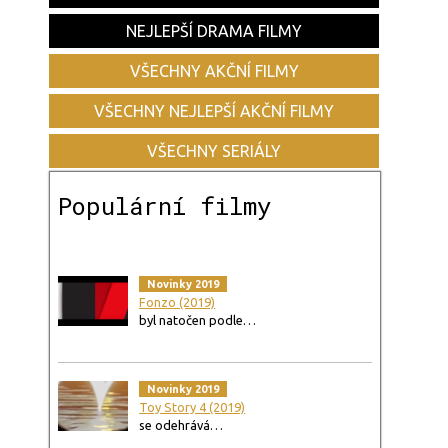
NEJLEPŠÍ DRAMA FILMY
VŠECHNY AKČNÍ FILMY
VŠECHNY NEJLEPŠÍ AKČNÍ FILMY
VŠECHNY SERIÁLY
Populární filmy
Novinky 2019
Fonzo (2019)
byl natočen podle…
Novinky 2019
Toy Story 4 (2019)
se odehrává…