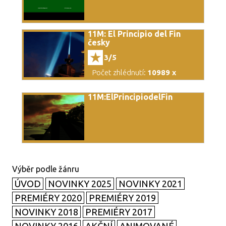
11M: El Principio del Fin
česky
3/5
Počet zhlédnutí:
10989 x
11M:ElPrincipiodelFin
ÚVOD
NOVINKY 2025
NOVINKY 2021
PREMIÉRY 2020
PREMIÉRY 2019
NOVINKY 2018
PREMIÉRY 2017