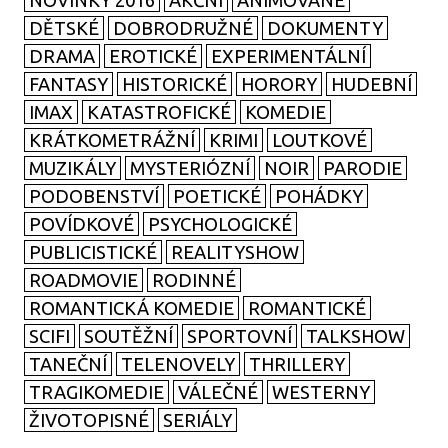
NOVINKY 2016
AKČNÍ
ANIMOVANÉ
DĚTSKÉ
DOBRODRUŽNÉ
DOKUMENTY
DRAMA
EROTICKÉ
EXPERIMENTÁLNÍ
FANTASY
HISTORICKÉ
HORORY
HUDEBNÍ
IMAX
KATASTROFICKÉ
KOMEDIE
KRÁTKOMETRÁŽNÍ
KRIMI
LOUTKOVÉ
MUZIKÁLY
MYSTERIÓZNÍ
NOIR
PARODIE
PODOBENSTVÍ
POETICKÉ
POHÁDKY
POVÍDKOVÉ
PSYCHOLOGICKÉ
PUBLICISTICKÉ
REALITYSHOW
ROADMOVIE
RODINNÉ
ROMANTICKÁ KOMEDIE
ROMANTICKÉ
SCIFI
SOUTĚŽNÍ
SPORTOVNÍ
TALKSHOW
TANEČNÍ
TELENOVELY
THRILLERY
TRAGIKOMEDIE
VÁLEČNÉ
WESTERNY
ŽIVOTOPISNÉ
SERIÁLY