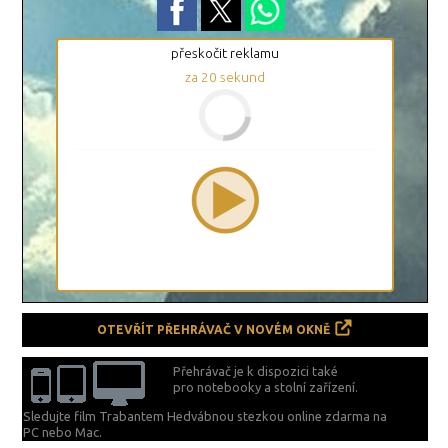
přeskočit reklamu
za
19
sekund
OTEVŘÍT PŘEHRÁVAČ V NOVÉM OKNĚ
Přehrávač je k dispozici také
pro notebooky a stolní zařízení.
Sledujte film Trabantem Hedvábnou stezkou online zdarma na
PC nebo Mac.