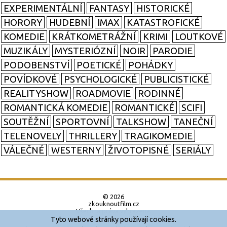
EXPERIMENTÁLNÍ
FANTASY
HISTORICKÉ
HORORY
HUDEBNÍ
IMAX
KATASTROFICKÉ
KOMEDIE
KRÁTKOMETRÁŽNÍ
KRIMI
LOUTKOVÉ
MUZIKÁLY
MYSTERIÓZNÍ
NOIR
PARODIE
PODOBENSTVÍ
POETICKÉ
POHÁDKY
POVÍDKOVÉ
PSYCHOLOGICKÉ
PUBLICISTICKÉ
REALITYSHOW
ROADMOVIE
RODINNÉ
ROMANTICKÁ KOMEDIE
ROMANTICKÉ
SCIFI
SOUTĚŽNÍ
SPORTOVNÍ
TALKSHOW
TANEČNÍ
TELENOVELY
THRILLERY
TRAGIKOMEDIE
VÁLEČNÉ
WESTERNY
ŽIVOTOPISNÉ
SERIÁLY
© 2026
zkouknoutfilm.cz
Všechna práva vyhrazena.
Tyto webové stránky používají cookies.