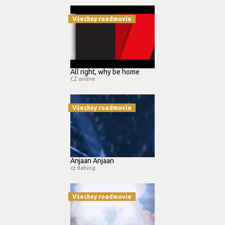
Všechny roadmovie
All right, why be home
CZ online
Všechny roadmovie
Anjaan Anjaan
cz dabing
Všechny roadmovie