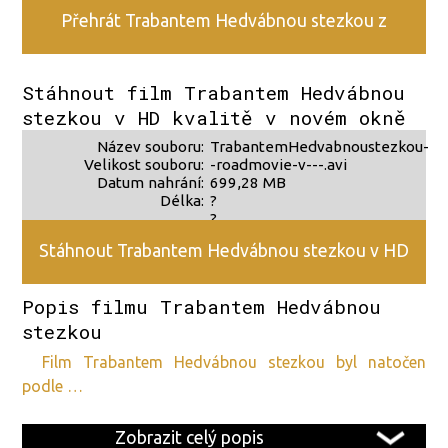
Přehrát Trabantem Hedvábnou stezkou z
alternativního zdroje 2
Stáhnout film Trabantem Hedvábnou
stezkou v HD kvalitě v novém okně
Název souboru:
TrabantemHedvabnoustezkou-
Velikost souboru:
-roadmovie-v---.avi
Datum nahrání:
699,28 MB
Délka:
?
?
Stáhnout Trabantem Hedvábnou stezkou v HD
Popis filmu Trabantem Hedvábnou
kvalitě
stezkou
film Trabantem Hedvábnou stezkou byl natočen
podle …
Zobrazit celý popis