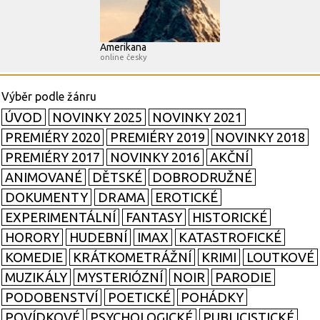
Amerikana
online česky
ÚVOD
NOVINKY 2025
NOVINKY 2021
PREMIÉRY 2020
PREMIÉRY 2019
NOVINKY 2018
PREMIÉRY 2017
NOVINKY 2016
AKČNÍ
ANIMOVANÉ
DĚTSKÉ
DOBRODRUŽNÉ
DOKUMENTY
DRAMA
EROTICKÉ
EXPERIMENTÁLNÍ
FANTASY
HISTORICKÉ
HORORY
HUDEBNÍ
IMAX
KATASTROFICKÉ
KOMEDIE
KRÁTKOMETRÁŽNÍ
KRIMI
LOUTKOVÉ
MUZIKÁLY
MYSTERIÓZNÍ
NOIR
PARODIE
PODOBENSTVÍ
POETICKÉ
POHÁDKY
POVÍDKOVÉ
PSYCHOLOGICKÉ
PUBLICISTICKÉ