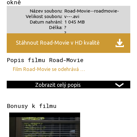
okně
Název souboru:
Road-Movie--roadmovie-
Velikost souboru:
v---.avi
Datum nahrání:
1 045 MB
Délka:
?
?
Stáhnout Road-Movie v HD kvalitě
Popis filmu Road-Movie
film Road-Movie se odehrává …
Zobrazit celý popis
Bonusy k filmu