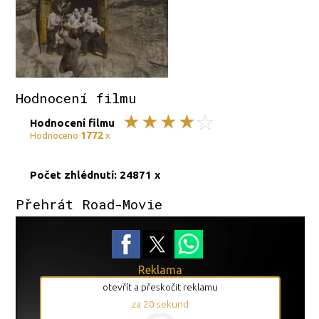
Hodnocení filmu
Hodnocení filmu
1772
Hodnoceno
x
Počet zhlédnutí: 24871 x
Přehrát Road-Movie
Reklama
otevřít a přeskočit reklamu
za
19
sekund