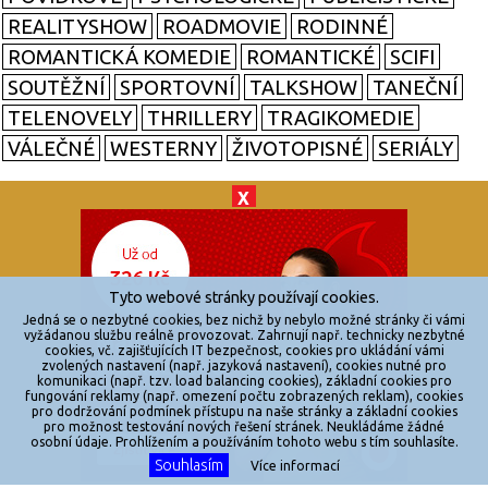
REALITYSHOW
ROADMOVIE
RODINNÉ
ROMANTICKÁ KOMEDIE
ROMANTICKÉ
SCIFI
SOUTĚŽNÍ
SPORTOVNÍ
TALKSHOW
TANEČNÍ
TELENOVELY
THRILLERY
TRAGIKOMEDIE
VÁLEČNÉ
WESTERNY
ŽIVOTOPISNÉ
SERIÁLY
X
© 2026
zkouknoutfilm.cz
Všechna práva vyhrazena.
Tyto webové stránky používají cookies.
Powered by
Jedná se o nezbytné cookies, bez nichž by nebylo možné stránky či vámi
vyžádanou službu reálně provozovat. Zahrnují např. technicky nezbytné
cookies, vč. zajišťujících IT bezpečnost, cookies pro ukládání vámi
Reklama
zvolených nastavení (např. jazyková nastavení), cookies nutné pro
komunikaci (např. tzv. load balancing cookies), základní cookies pro
Sítě
fungování reklamy (např. omezení počtu zobrazených reklam), cookies
pro dodržování podmínek přístupu na naše stránky a základní cookies
Redakce
pro možnost testování nových řešení stránek. Neukládáme žádné
osobní údaje. Prohlížením a používáním tohoto webu s tím souhlasíte.
Souhlasím
Více informací
Jakékoliv užití obsahu je bez souhlasu provozovatele zakázáno.