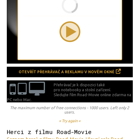
OTEVŘÍT PŘEHRÁVAČ A REKLAMU V NOVÉM OKNĚ
Přehrávač je k dispozici také
pro notebooky a stolní zařízení.
Sledujte film Road-Movie online zdarma na
PC nebo Mac.
The maximum number of free connections - 1000 users. Left only 2
users.
» Try again «
Herci z filmu Road-Movie