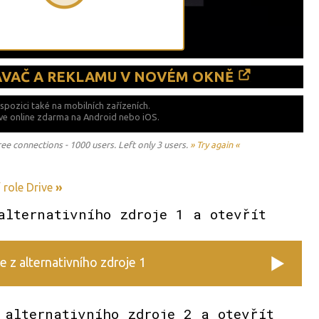
ÁVAČ A REKLAMU V NOVÉM OKNĚ
ispozici také
na mobilních zařízeních.
ive online zdarma na
Android nebo iOS.
 connections - 1000 users. Left only 3 users.
» Try again «
 role Drive
»
alternativního zdroje 1 a otevřít
e z alternativního zdroje 1
 alternativního zdroje 2 a otevřít