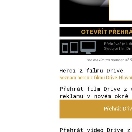
OTEVŘÍT PŘEHR
Přehrávač je k d
Sledujte film Dr
The maximum number of free
Herci z filmu Drive
Seznam herců z filmu Drive. Hlavní
Přehrát film Drive z 
reklamu v novém okně
Přehrát Driv
Přehrát video Drive z