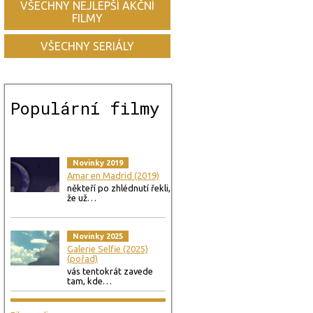
VŠECHNY NEJLEPŠÍ AKČNÍ
FILMY
VŠECHNY SERIÁLY
Populární filmy
Novinky 2019
Amar en Madrid (2019)
někteří po zhlédnutí řekli,
že už…
Novinky 2025
Galerie Selfie (2025)
(pořad)
vás tentokrát zavede
tam, kde…