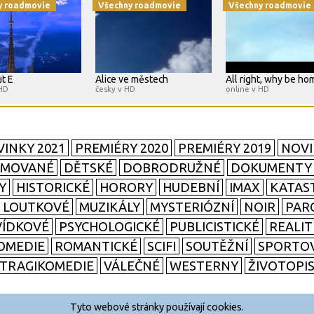
y roadmovie
Všechny roadmovie
Všechny roadmovie
t E
Alice ve městech
All right, why be ho
 HD
česky v HD
online v HD
INKY 2021
PREMIÉRY 2020
PREMIÉRY 2019
NOVI
IMOVANÉ
DĚTSKÉ
DOBRODRUŽNÉ
DOKUMENTY
Y
HISTORICKÉ
HORORY
HUDEBNÍ
IMAX
KATAS
LOUTKOVÉ
MUZIKÁLY
MYSTERIÓZNÍ
NOIR
PAR
ÍDKOVÉ
PSYCHOLOGICKÉ
PUBLICISTICKÉ
REALI
OMEDIE
ROMANTICKÉ
SCIFI
SOUTĚŽNÍ
SPORTO
TRAGIKOMEDIE
VÁLEČNÉ
WESTERNY
ŽIVOTOPI
Tyto webové stránky používají cookies.