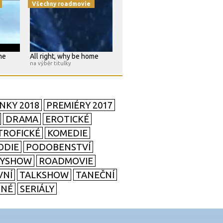
Všechny roadmovie
me
All right, why be home
na výběr titulky
NKY 2018
PREMIÉRY 2017
DRAMA
EROTICKÉ
TROFICKÉ
KOMEDIE
ODIE
PODOBENSTVÍ
TYSHOW
ROADMOVIE
VNÍ
TALKSHOW
TANEČNÍ
SNÉ
SERIÁLY