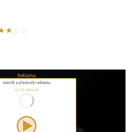
Reklama
otevřít a přeskočit reklamu
za
20
sekund