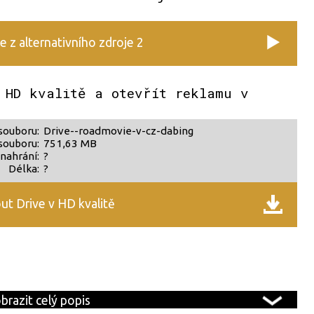
e z alternativního zdroje 2
 HD kvalitě a otevřít reklamu v
souboru:
Drive--roadmovie-v-cz-dabing
souboru:
751,63 MB
nahrání:
?
Délka:
?
ut Drive v HD kvalitě
brazit celý popis