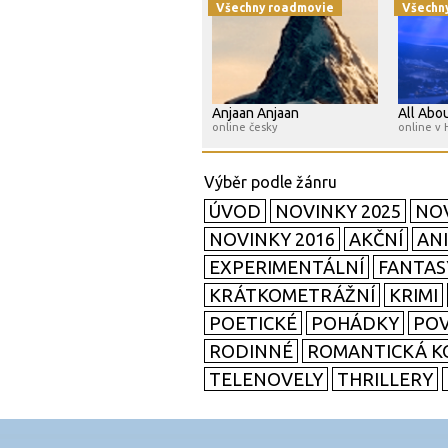
Všechny roadmovie
Všechn
Anjaan Anjaan
All Abou
online česky
online v
ÚVOD
NOVINKY 2025
NOV
NOVINKY 2016
AKČNÍ
AN
EXPERIMENTÁLNÍ
FANTAS
KRÁTKOMETRÁŽNÍ
KRIMI
POETICKÉ
POHÁDKY
POV
RODINNÉ
ROMANTICKÁ K
TELENOVELY
THRILLERY