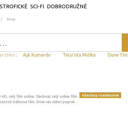
STROFICKÉ
SCI-FI
DOBRODRUŽNÉ
Drive
arches:
Aşk Kumardır
Tecu’ota Mičiko
Dune The
Všechny roadmovie
 HD, celý film online. Sledovat celý online film
žností stáhnout film. Drive vás vůbec poprvé
…