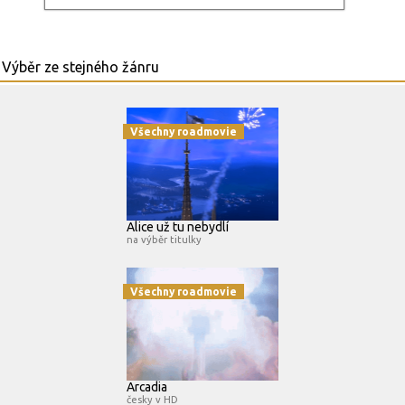
Všechny roadmovie
Alice už tu nebydlí
na výběr titulky
Všechny roadmovie
Arcadia
česky v HD