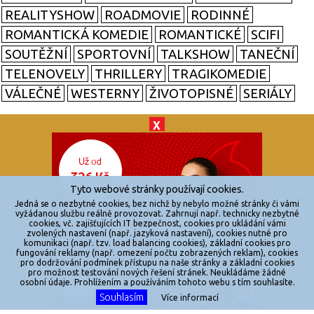
REALITYSHOW
ROADMOVIE
RODINNÉ
ROMANTICKÁ KOMEDIE
ROMANTICKÉ
SCIFI
SOUTĚŽNÍ
SPORTOVNÍ
TALKSHOW
TANEČNÍ
TELENOVELY
THRILLERY
TRAGIKOMEDIE
VÁLEČNÉ
WESTERNY
ŽIVOTOPISNÉ
SERIÁLY
X
© 2026
zkouknoutfilm.cz
Všechna práva vyhrazena.
Tyto webové stránky používají cookies.
Powered by
Jedná se o nezbytné cookies, bez nichž by nebylo možné stránky či vámi
vyžádanou službu reálně provozovat. Zahrnují např. technicky nezbytné
cookies, vč. zajišťujících IT bezpečnost, cookies pro ukládání vámi
Reklama
zvolených nastavení (např. jazyková nastavení), cookies nutné pro
komunikaci (např. tzv. load balancing cookies), základní cookies pro
Sítě
fungování reklamy (např. omezení počtu zobrazených reklam), cookies
pro dodržování podmínek přístupu na naše stránky a základní cookies
Redakce
pro možnost testování nových řešení stránek. Neukládáme žádné
osobní údaje. Prohlížením a používáním tohoto webu s tím souhlasíte.
Souhlasím
Více informací
Jakékoliv užití obsahu je bez souhlasu provozovatele zakázáno.