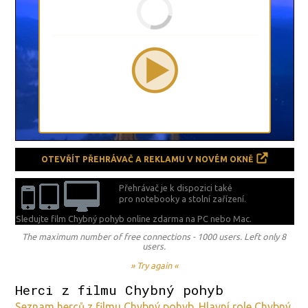
OTEVŘÍT PŘEHRÁVAČ A REKLAMU V NOVÉM OKNĚ
Přehrávač je k dispozici také
pro notebooky a stolní zařízení.
Sledujte film Chybný pohyb online zdarma na
PC nebo Mac.
The maximum number of free connections - 1000 users. Left only 8
users.
» Try again «
Herci z filmu Chybný pohyb
Seznam herců z filmu Chybný pohyb. Hlavní role Chybný