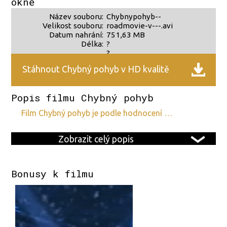
okně
Název souboru:
Chybnypohyb--
Velikost souboru:
roadmovie-v---.avi
Datum nahrání:
751,63 MB
Délka:
?
?
Stáhnout Chybný pohyb v HD kvalitě
Popis filmu Chybný pohyb
film Chybný pohyb je podle hodnocení …
Zobrazit celý popis
Bonusy k filmu