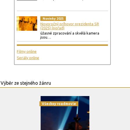
Novinky 2025
Novoročný príhovor prezidenta SR
(2025) (pořad)
úžasné zpracování a skvělá kamera
jsou…
Filmy online
Seriály online
Všechny roadmovie