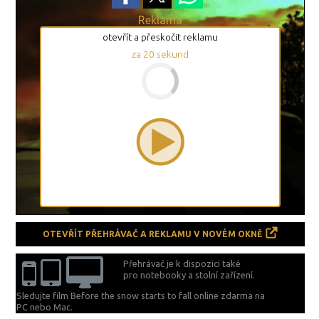
Reklama
otevřít a přeskočit reklamu
za
19
sekund
OTEVŘÍT PŘEHRÁVAČ A REKLAMU V NOVÉM OKNĚ
Přehrávač je k dispozici také
pro notebooky a stolní zařízení.
Sledujte film Before the snow starts to fall online zdarma na
PC nebo Mac.