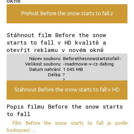
okně
Přehrát Before the snow starts to fall z
alternativního zdroje 2
Stáhnout film Before the snow
starts to fall v HD kvalitě a
otevřít reklamu v novém okně
Název souboru:
Beforethesnowstartstofall-
Velikost souboru:
-roadmovie-v-cz-dabing
Datum nahrání:
1 045 MB
Délka:
?
?
Stáhnout Before the snow starts to fall v HD
Popis filmu Before the snow starts
kvalitě
to fall
film Before the snow starts to fall je podle
hodnocení …