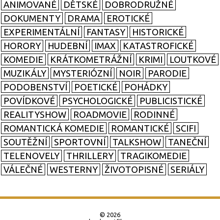
ANIMOVANÉ
DĚTSKÉ
DOBRODRUŽNÉ
DOKUMENTY
DRAMA
EROTICKÉ
EXPERIMENTÁLNÍ
FANTASY
HISTORICKÉ
HORORY
HUDEBNÍ
IMAX
KATASTROFICKÉ
KOMEDIE
KRÁTKOMETRÁŽNÍ
KRIMI
LOUTKOVÉ
MUZIKÁLY
MYSTERIÓZNÍ
NOIR
PARODIE
PODOBENSTVÍ
POETICKÉ
POHÁDKY
POVÍDKOVÉ
PSYCHOLOGICKÉ
PUBLICISTICKÉ
REALITYSHOW
ROADMOVIE
RODINNÉ
ROMANTICKÁ KOMEDIE
ROMANTICKÉ
SCIFI
SOUTĚŽNÍ
SPORTOVNÍ
TALKSHOW
TANEČNÍ
TELENOVELY
THRILLERY
TRAGIKOMEDIE
VÁLEČNÉ
WESTERNY
ŽIVOTOPISNÉ
SERIÁLY
© 2026