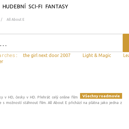
HUDEBNÍ
SCI-FI
FANTASY
All About E
arches:
the girl next door 2007
Light & Magic
Le
er
Všechny roadmovie
sky v HD, česky v HD. Přehrát celý online film
s možností stáhnout film. All About E přichází na plátna jako jedna z