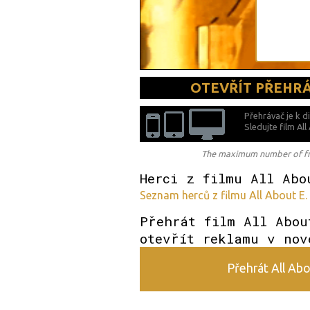
OTEVŘÍT PŘEHR
Přehrávač je k d
Sledujte film Al
The maximum number of free
Herci z filmu All Abo
Seznam herců z filmu All About E. 
Přehrát film All Abou
otevřít reklamu v nov
Přehrát All Abo