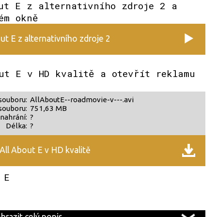
ut E z alternativního zdroje 2 a
ém okně
ut E z alternativního zdroje 2
ut E v HD kvalitě a otevřít reklamu
souboru:
AllAboutE--roadmovie-v---.avi
souboru:
751,63 MB
nahrání:
?
Délka:
?
All About E v HD kvalitě
 E
brazit celý popis