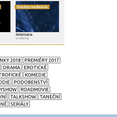
Všechny roadmovie
Americana
cz dabing
NKY 2018
PREMIÉRY 2017
DRAMA
EROTICKÉ
TROFICKÉ
KOMEDIE
ODIE
PODOBENSTVÍ
TYSHOW
ROADMOVIE
VNÍ
TALKSHOW
TANEČNÍ
SNÉ
SERIÁLY