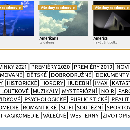
y roadmovie
Všechny roadmovie
Všechny roadmovie
Amerikana
America
cz dabing
na výběr titulky
INKY 2021
PREMIÉRY 2020
PREMIÉRY 2019
NOVI
IMOVANÉ
DĚTSKÉ
DOBRODRUŽNÉ
DOKUMENTY
Y
HISTORICKÉ
HORORY
HUDEBNÍ
IMAX
KATAS
LOUTKOVÉ
MUZIKÁLY
MYSTERIÓZNÍ
NOIR
PAR
ÍDKOVÉ
PSYCHOLOGICKÉ
PUBLICISTICKÉ
REALI
OMEDIE
ROMANTICKÉ
SCIFI
SOUTĚŽNÍ
SPORTO
TRAGIKOMEDIE
VÁLEČNÉ
WESTERNY
ŽIVOTOPI