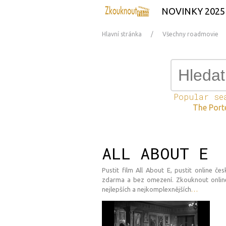
NOVINKY 2025
Hlavní stránka
Všechny roadmovie
Popular se
The Port
ALL ABOUT E
Pustit film All About E, pustit online če
zdarma a bez omezení. Zkouknout online 
nejlepších a nejkomplexnějších
…