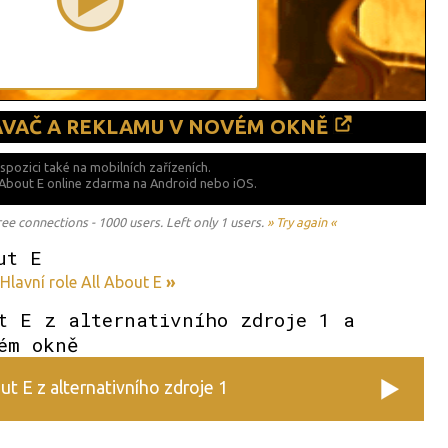
ÁVAČ A REKLAMU V NOVÉM OKNĚ
ispozici také
na mobilních zařízeních.
l About E online zdarma na
Android nebo iOS.
 connections - 1000 users. Left only 1 users.
» Try again «
ut E
Hlavní role All About E
»
t E z alternativního zdroje 1 a
ém okně
ut E z alternativního zdroje 1