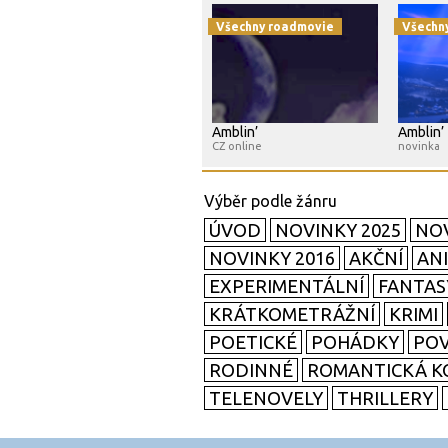
Všechny roadmovie
Všechn
Amblin’
Amblin’
CZ online
novinka
ÚVOD
NOVINKY 2025
NOV
NOVINKY 2016
AKČNÍ
AN
EXPERIMENTÁLNÍ
FANTAS
KRÁTKOMETRÁŽNÍ
KRIMI
POETICKÉ
POHÁDKY
POV
RODINNÉ
ROMANTICKÁ K
TELENOVELY
THRILLERY