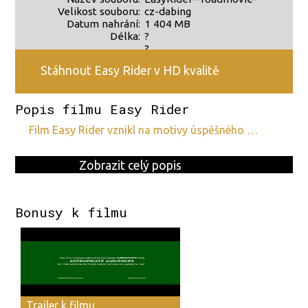
Velikost souboru:
cz-dabing
Datum nahrání:
1 404 MB
Délka:
?
?
Stáhnout Easy Rider v HD kvalitě
Popis filmu Easy Rider
film Easy Rider vznikl na motivy úspěšného …
Zobrazit celý popis
Bonusy k filmu
Trailer k filmu