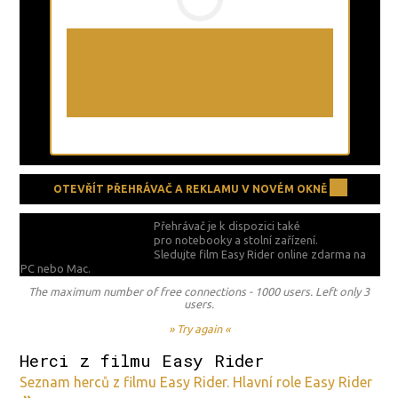
OTEVŘÍT PŘEHRÁVAČ A REKLAMU V NOVÉM OKNĚ
Přehrávač je k dispozici také
pro notebooky a stolní zařízení.
Sledujte film Easy Rider online zdarma na
PC nebo Mac.
The maximum number of free connections - 1000 users. Left only 3
users.
» Try again «
Herci z filmu Easy Rider
Seznam herců z filmu Easy Rider. Hlavní role Easy Rider