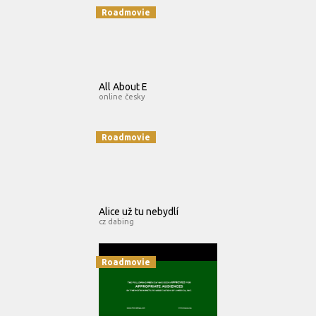
Roadmovie
All About E
online česky
Roadmovie
Alice už tu nebydlí
cz dabing
Roadmovie