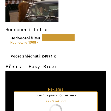
Hodnocení filmu
Hodnocení filmu
1908
Hodnoceno
x
Počet zhlédnutí: 24871 x
Přehrát Easy Rider
Reklama
otevřít a přeskočit reklamu
za
19
sekund