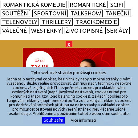
ROMANTICKÁ KOMEDIE
ROMANTICKÉ
SCIFI
SOUTĚŽNÍ
SPORTOVNÍ
TALKSHOW
TANEČNÍ
TELENOVELY
THRILLERY
TRAGIKOMEDIE
VÁLEČNÉ
WESTERNY
ŽIVOTOPISNÉ
SERIÁLY
X
© 2026
zkouknoutfilm.cz
Všechna práva vyhrazena.
Tyto webové stránky používají cookies.
Powered by
Jedná se o nezbytné cookies, bez nichž by nebylo možné stránky či vámi
vyžádanou službu reálně provozovat. Zahrnují např. technicky nezbytné
cookies, vč. zajišťujících IT bezpečnost, cookies pro ukládání vámi
Reklama
zvolených nastavení (např. jazyková nastavení), cookies nutné pro
komunikaci (např. tzv. load balancing cookies), základní cookies pro
Sítě
fungování reklamy (např. omezení počtu zobrazených reklam), cookies
pro dodržování podmínek přístupu na naše stránky a základní cookies
Redakce
pro možnost testování nových řešení stránek. Neukládáme žádné
osobní údaje. Prohlížením a používáním tohoto webu s tím souhlasíte.
Souhlasím
Více informací
Jakékoliv užití obsahu je bez souhlasu provozovatele zakázáno.