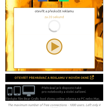
Reklama
otevřít a přeskočit reklamu
za
19
sekund
OTEVŘÍT PŘEHRÁVAČ A REKLAMU V NOVÉM OKNĚ
Přehrávač je k dispozici také
pro notebooky a stolní zařízení.
Sledujte film Bear Grylls: bod zlomu online zdarma na
PC nebo Mac.
The maximum number of free connections - 1000 users. Left only 4