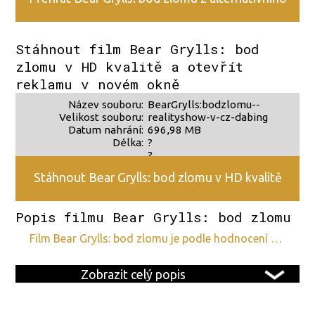
zdroje 2
Stáhnout film Bear Grylls: bod
zlomu v HD kvalitě a otevřít
reklamu v novém okně
Název souboru:
BearGrylls:bodzlomu--
Velikost souboru:
realityshow-v-cz-dabing
Datum nahrání:
696,98 MB
Délka:
?
?
Stáhnout Bear Grylls: bod zlomu v HD kvalitě
Popis filmu Bear Grylls: bod zlomu
film Bear Grylls: bod zlomu je podle hodnocení …
Zobrazit celý popis