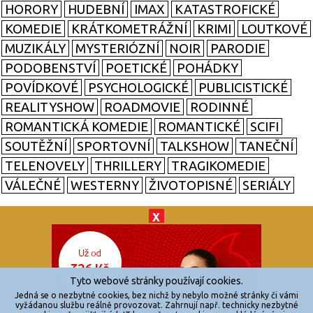
HORORY
HUDEBNÍ
IMAX
KATASTROFICKÉ
KOMEDIE
KRÁTKOMETRÁŽNÍ
KRIMI
LOUTKOVÉ
MUZIKÁLY
MYSTERIÓZNÍ
NOIR
PARODIE
PODOBENSTVÍ
POETICKÉ
POHÁDKY
POVÍDKOVÉ
PSYCHOLOGICKÉ
PUBLICISTICKÉ
REALITYSHOW
ROADMOVIE
RODINNÉ
ROMANTICKÁ KOMEDIE
ROMANTICKÉ
SCIFI
SOUTĚŽNÍ
SPORTOVNÍ
TALKSHOW
TANEČNÍ
TELENOVELY
THRILLERY
TRAGIKOMEDIE
VÁLEČNÉ
WESTERNY
ŽIVOTOPISNÉ
SERIÁLY
X
© 2026
zkouknoutfilm.cz
Všechna práva vyhrazena.
Tyto webové stránky používají cookies.
Powered by
Jedná se o nezbytné cookies, bez nichž by nebylo možné stránky či vámi
vyžádanou službu reálně provozovat. Zahrnují např. technicky nezbytné