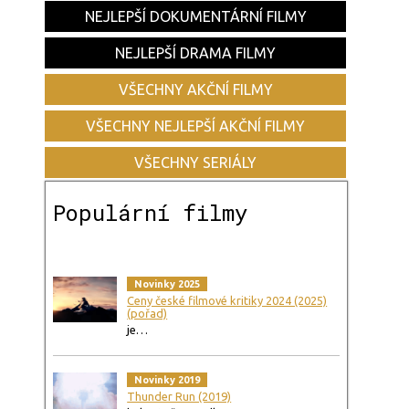
NEJLEPŠÍ DOKUMENTÁRNÍ FILMY
NEJLEPŠÍ DRAMA FILMY
VŠECHNY AKČNÍ FILMY
VŠECHNY NEJLEPŠÍ AKČNÍ FILMY
VŠECHNY SERIÁLY
Populární filmy
Novinky 2025
Ceny české filmové kritiky 2024 (2025)
(pořad)
je…
Novinky 2019
Thunder Run (2019)