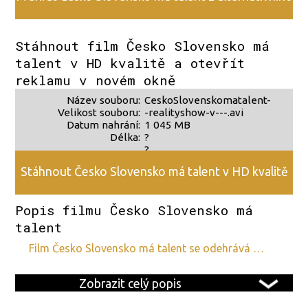
zdroje 2
Stáhnout film Česko Slovensko má
talent v HD kvalitě a otevřít
reklamu v novém okně
Název souboru:
CeskoSlovenskomatalent-
Velikost souboru:
-realityshow-v---.avi
Datum nahrání:
1 045 MB
Délka:
?
?
Stáhnout Česko Slovensko má talent v HD kvalitě
Popis filmu Česko Slovensko má
talent
film Česko Slovensko má talent se odehrává …
Zobrazit celý popis