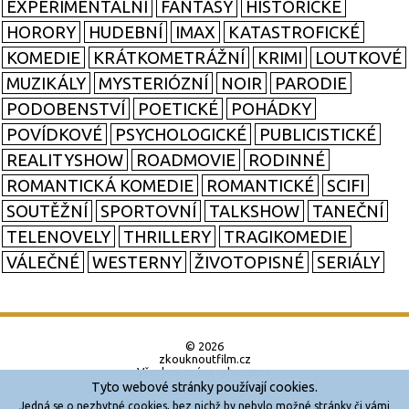
EXPERIMENTÁLNÍ
FANTASY
HISTORICKÉ
HORORY
HUDEBNÍ
IMAX
KATASTROFICKÉ
KOMEDIE
KRÁTKOMETRÁŽNÍ
KRIMI
LOUTKOVÉ
MUZIKÁLY
MYSTERIÓZNÍ
NOIR
PARODIE
PODOBENSTVÍ
POETICKÉ
POHÁDKY
POVÍDKOVÉ
PSYCHOLOGICKÉ
PUBLICISTICKÉ
REALITYSHOW
ROADMOVIE
RODINNÉ
ROMANTICKÁ KOMEDIE
ROMANTICKÉ
SCIFI
SOUTĚŽNÍ
SPORTOVNÍ
TALKSHOW
TANEČNÍ
TELENOVELY
THRILLERY
TRAGIKOMEDIE
VÁLEČNÉ
WESTERNY
ŽIVOTOPISNÉ
SERIÁLY
© 2026
zkouknoutfilm.cz
Všechna práva vyhrazena.
Tyto webové stránky používají cookies.
Powered by
Jedná se o nezbytné cookies, bez nichž by nebylo možné stránky či vámi