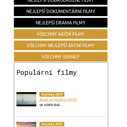
NEJLEPŠÍ DOBRODRUŽNÉ FILMY
NEJLEPŠÍ DOKUMENTÁRNÍ FILMY
NEJLEPŠÍ DRAMA FILMY
VŠECHNY AKČNÍ FILMY
VŠECHNY NEJLEPŠÍ AKČNÍ FILMY
VŠECHNY SERIÁLY
Populární filmy
Novinky 2019
Amar en Madrid (2019)
se odehrává…
Novinky 2019