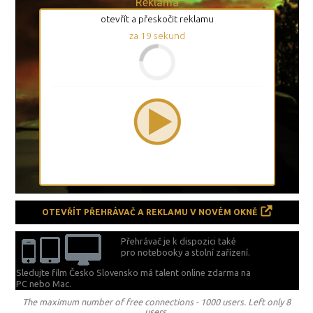
Reklama
otevřít a přeskočit reklamu
za
19
sekund
OTEVŘÍT PŘEHRÁVAČ A REKLAMU V NOVÉM OKNĚ
Přehrávač je k dispozici také
pro notebooky a stolní zařízení.
Sledujte film Česko Slovensko má talent online zdarma na
PC nebo Mac.
The maximum number of free connections - 1000 users. Left only 8
users.