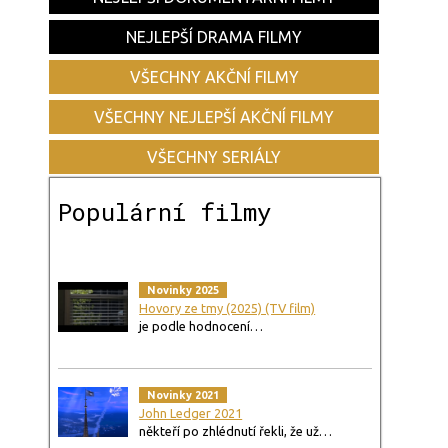
NEJLEPŠÍ DRAMA FILMY
VŠECHNY AKČNÍ FILMY
VŠECHNY NEJLEPŠÍ AKČNÍ FILMY
VŠECHNY SERIÁLY
Populární filmy
Novinky 2025
Hovory ze tmy (2025) (TV film)
je podle hodnocení…
Novinky 2021
John Ledger 2021
někteří po zhlédnutí řekli, že už…