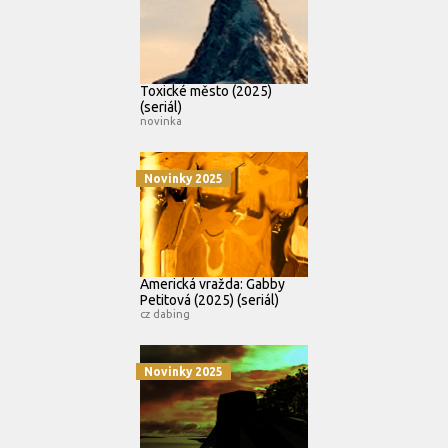
Toxické město (2025)
(seriál)
novinka
Novinky 2025
Americká vražda: Gabby
Petitová (2025) (seriál)
cz dabing
Novinky 2025