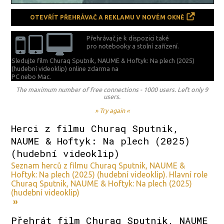
OTEVŘÍT PŘEHRÁVAČ A REKLAMU V NOVÉM OKNĚ
Přehrávač je k dispozici také
pro notebooky a stolní zařízení.
Sledujte film Churaq Sputnik, NAUME & Hoftyk: Na plech (2025)
(hudební videoklip) online zdarma na
PC nebo Mac.
The maximum number of free connections - 1000 users. Left only 9
users.
» Try again «
Herci z filmu Churaq Sputnik,
NAUME & Hoftyk: Na plech (2025)
(hudební videoklip)
Seznam herců z filmu Churaq Sputnik, NAUME &
Hoftyk: Na plech (2025) (hudební videoklip). Hlavní role
Churaq Sputnik, NAUME & Hoftyk: Na plech (2025)
(hudební videoklip)
»
Přehrát film Churaq Sputnik, NAUME