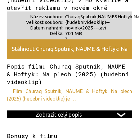
otevřít reklamu v novém okně
Název souboru:
ChuraqSputnik,NAUME&Hoftyk:Na
Velikost souboru:
(hudebnivideoklip)--
Datum nahrání:
novinky2025---.avi
Délka:
701 MB
?
?
Stáhnout Churaq Sputnik, NAUME & Hoftyk: Na
Popis filmu Churaq Sputnik, NAUME
plech (2025) (hudební videoklip) v HD kvalitě
& Hoftyk: Na plech (2025) (hudební
videoklip)
film Churaq Sputnik, NAUME & Hoftyk: Na plech
(2025) (hudební videoklip) je …
Zobrazit celý popis
Bonusy k filmu