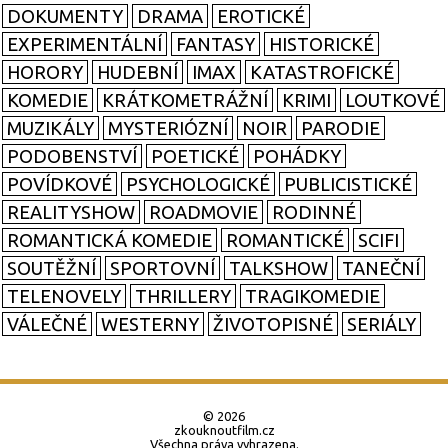
DOKUMENTY
DRAMA
EROTICKÉ
EXPERIMENTÁLNÍ
FANTASY
HISTORICKÉ
HORORY
HUDEBNÍ
IMAX
KATASTROFICKÉ
KOMEDIE
KRÁTKOMETRÁŽNÍ
KRIMI
LOUTKOVÉ
MUZIKÁLY
MYSTERIÓZNÍ
NOIR
PARODIE
PODOBENSTVÍ
POETICKÉ
POHÁDKY
POVÍDKOVÉ
PSYCHOLOGICKÉ
PUBLICISTICKÉ
REALITYSHOW
ROADMOVIE
RODINNÉ
ROMANTICKÁ KOMEDIE
ROMANTICKÉ
SCIFI
SOUTĚŽNÍ
SPORTOVNÍ
TALKSHOW
TANEČNÍ
TELENOVELY
THRILLERY
TRAGIKOMEDIE
VÁLEČNÉ
WESTERNY
ŽIVOTOPISNÉ
SERIÁLY
© 2026
zkouknoutfilm.cz
Všechna práva vyhrazena.