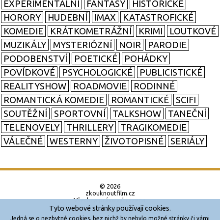
EXPERIMENTÁLNÍ
FANTASY
HISTORICKÉ
HORORY
HUDEBNÍ
IMAX
KATASTROFICKÉ
KOMEDIE
KRÁTKOMETRÁŽNÍ
KRIMI
LOUTKOVÉ
MUZIKÁLY
MYSTERIÓZNÍ
NOIR
PARODIE
PODOBENSTVÍ
POETICKÉ
POHÁDKY
POVÍDKOVÉ
PSYCHOLOGICKÉ
PUBLICISTICKÉ
REALITYSHOW
ROADMOVIE
RODINNÉ
ROMANTICKÁ KOMEDIE
ROMANTICKÉ
SCIFI
SOUTĚŽNÍ
SPORTOVNÍ
TALKSHOW
TANEČNÍ
TELENOVELY
THRILLERY
TRAGIKOMEDIE
VÁLEČNÉ
WESTERNY
ŽIVOTOPISNÉ
SERIÁLY
© 2026
zkouknoutfilm.cz
Všechna práva vyhrazena.
Tyto webové stránky používají cookies.
Powered by
Jedná se o nezbytné cookies, bez nichž by nebylo možné stránky či vámi