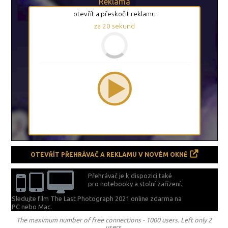
Reklama
otevřít a přeskočit reklamu
za
20
sekund
OTEVŘÍT PŘEHRÁVAČ A REKLAMU V NOVÉM OKNĚ
Přehrávač je k dispozici také
pro notebooky a stolní zařízení.
Sledujte film The Last Photograph 2021 online zdarma na
PC nebo Mac.
The maximum number of free connections - 1000 users. Left only 2
users.