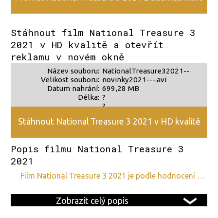
zdroje 2
Stáhnout film National Treasure 3
2021 v HD kvalitě a otevřít
reklamu v novém okně
Název souboru:
NationalTreasure32021--
Velikost souboru:
novinky2021---.avi
Datum nahrání:
699,28 MB
Délka:
?
?
Stáhnout National Treasure 3 2021 v HD kvalitě
Popis filmu National Treasure 3
2021
film National Treasure 3 2021 je podle hodnocení …
Zobrazit celý popis