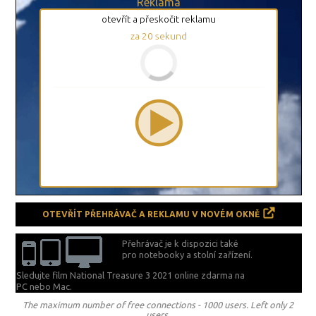
Reklama
otevřít a přeskočit reklamu
za
20
sekund
OTEVŘÍT PŘEHRÁVAČ A REKLAMU V NOVÉM OKNĚ
Přehrávač je k dispozici také
pro notebooky a stolní zařízení.
Sledujte film National Treasure 3 2021 online zdarma na
PC nebo Mac.
The maximum number of free connections - 1000 users. Left only 2
users.