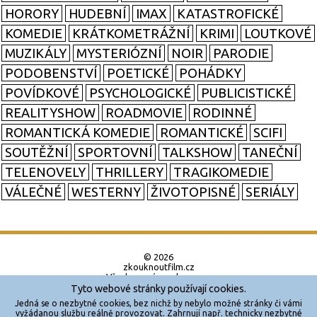
HORORY
HUDEBNÍ
IMAX
KATASTROFICKÉ
KOMEDIE
KRÁTKOMETRÁŽNÍ
KRIMI
LOUTKOVÉ
MUZIKÁLY
MYSTERIÓZNÍ
NOIR
PARODIE
PODOBENSTVÍ
POETICKÉ
POHÁDKY
POVÍDKOVÉ
PSYCHOLOGICKÉ
PUBLICISTICKÉ
REALITYSHOW
ROADMOVIE
RODINNÉ
ROMANTICKÁ KOMEDIE
ROMANTICKÉ
SCIFI
SOUTĚŽNÍ
SPORTOVNÍ
TALKSHOW
TANEČNÍ
TELENOVELY
THRILLERY
TRAGIKOMEDIE
VÁLEČNÉ
WESTERNY
ŽIVOTOPISNÉ
SERIÁLY
© 2026
zkouknoutfilm.cz
Všechna práva vyhrazena.
Tyto webové stránky používají cookies.
Powered by
Jedná se o nezbytné cookies, bez nichž by nebylo možné stránky či vámi
vyžádanou službu reálně provozovat. Zahrnují např. technicky nezbytné