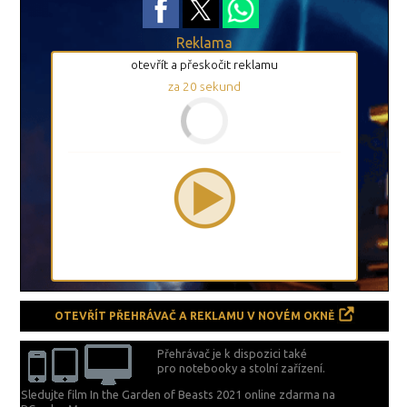
Reklama
otevřít a přeskočit reklamu
za
20
sekund
OTEVŘÍT PŘEHRÁVAČ A REKLAMU V NOVÉM OKNĚ
Přehrávač je k dispozici také
pro notebooky a stolní zařízení.
Sledujte film In the Garden of Beasts 2021 online zdarma na