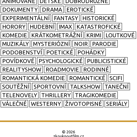
ANIMOVANÉ
DĚTSKÉ
DOBRODRUŽNÉ
DOKUMENTY
DRAMA
EROTICKÉ
EXPERIMENTÁLNÍ
FANTASY
HISTORICKÉ
HORORY
HUDEBNÍ
IMAX
KATASTROFICKÉ
KOMEDIE
KRÁTKOMETRÁŽNÍ
KRIMI
LOUTKOVÉ
MUZIKÁLY
MYSTERIÓZNÍ
NOIR
PARODIE
PODOBENSTVÍ
POETICKÉ
POHÁDKY
POVÍDKOVÉ
PSYCHOLOGICKÉ
PUBLICISTICKÉ
REALITYSHOW
ROADMOVIE
RODINNÉ
ROMANTICKÁ KOMEDIE
ROMANTICKÉ
SCIFI
SOUTĚŽNÍ
SPORTOVNÍ
TALKSHOW
TANEČNÍ
TELENOVELY
THRILLERY
TRAGIKOMEDIE
VÁLEČNÉ
WESTERNY
ŽIVOTOPISNÉ
SERIÁLY
© 2026
zkouknoutfilm.cz