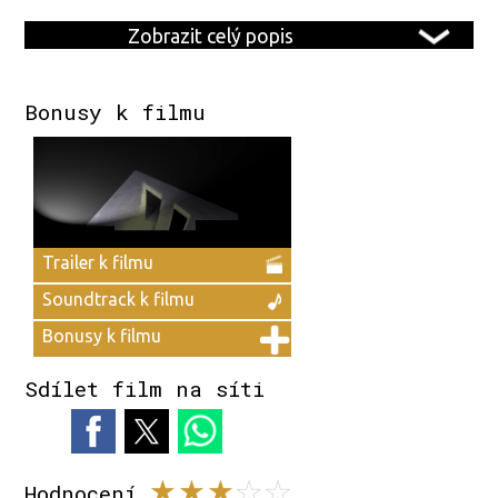
Zobrazit celý popis
Bonusy k filmu
Trailer k filmu
Soundtrack k filmu
Bonusy k filmu
Sdílet film na síti
Hodnocení