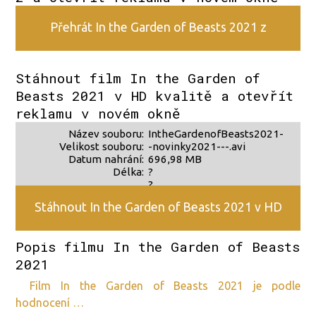
Přehrát In the Garden of Beasts 2021 z
alternativního zdroje 2
Stáhnout film In the Garden of
Beasts 2021 v HD kvalitě a otevřít
reklamu v novém okně
Název souboru:
IntheGardenofBeasts2021-
Velikost souboru:
-novinky2021---.avi
Datum nahrání:
696,98 MB
Délka:
?
?
Stáhnout In the Garden of Beasts 2021 v HD
Popis filmu In the Garden of Beasts
kvalitě
2021
film In the Garden of Beasts 2021 je podle
hodnocení …