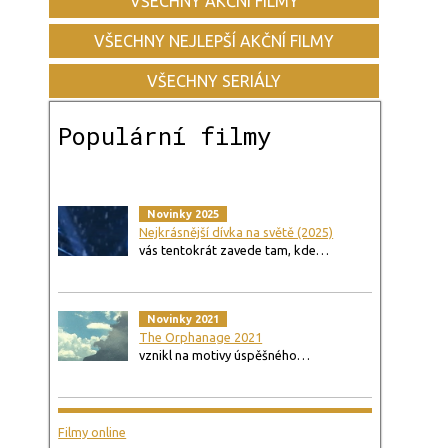
VŠECHNY AKČNÍ FILMY
VŠECHNY NEJLEPŠÍ AKČNÍ FILMY
VŠECHNY SERIÁLY
Populární filmy
Novinky 2025
Nejkrásnější dívka na světě (2025)
vás tentokrát zavede tam, kde…
Novinky 2021
The Orphanage 2021
vznikl na motivy úspěšného…
Filmy online