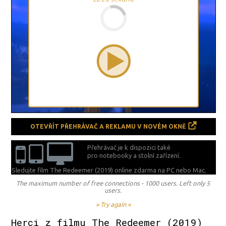
OTEVŘÍT PŘEHRÁVAČ A REKLAMU V NOVÉM OKNĚ
Přehrávač je k dispozici také
pro notebooky a stolní zařízení.
Sledujte film The Redeemer (2019) online zdarma na
PC nebo Mac.
The maximum number of free connections - 1000 users. Left only 5
users.
» Try again «
Herci z filmu The Redeemer (2019)