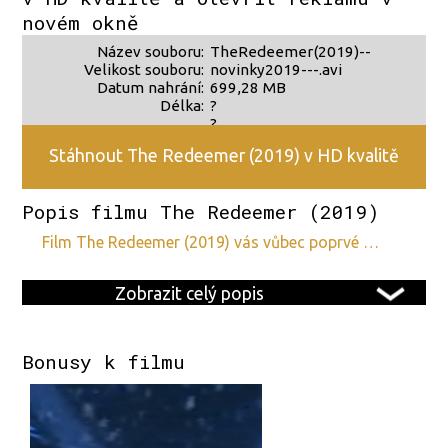
novém okně
Název souboru:
TheRedeemer(2019)--
Velikost souboru:
novinky2019---.avi
Datum nahrání:
699,28 MB
Délka:
?
?
Stáhnout The Redeemer (2019) v HD kvalitě
Popis filmu The Redeemer (2019)
film The Redeemer (2019) vás vůbec poprvé …
Zobrazit celý popis
Bonusy k filmu