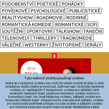
PODOBENSTVÍ
POETICKÉ
POHÁDKY
POVÍDKOVÉ
PSYCHOLOGICKÉ
PUBLICISTICKÉ
REALITYSHOW
ROADMOVIE
RODINNÉ
ROMANTICKÁ KOMEDIE
ROMANTICKÉ
SCIFI
SOUTĚŽNÍ
SPORTOVNÍ
TALKSHOW
TANEČNÍ
TELENOVELY
THRILLERY
TRAGIKOMEDIE
VÁLEČNÉ
WESTERNY
ŽIVOTOPISNÉ
SERIÁLY
X
© 2026
zkouknoutfilm.cz
Všechna práva vyhrazena.
Tyto webové stránky používají cookies.
Powered by
Jedná se o nezbytné cookies, bez nichž by nebylo možné stránky či vámi
vyžádanou službu reálně provozovat. Zahrnují např. technicky nezbytné
cookies, vč. zajišťujících IT bezpečnost, cookies pro ukládání vámi
Reklama
zvolených nastavení (např. jazyková nastavení), cookies nutné pro
komunikaci (např. tzv. load balancing cookies), základní cookies pro
Sítě
fungování reklamy (např. omezení počtu zobrazených reklam), cookies
pro dodržování podmínek přístupu na naše stránky a základní cookies
Redakce
pro možnost testování nových řešení stránek. Neukládáme žádné