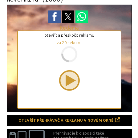
Reklama
otevřít a přeskočit reklamu
za
20
sekund
OTEVŘÍT PŘEHRÁVAČ A REKLAMU V NOVÉM OKNĚ
Přehrávač je k dispozici také