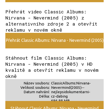
z alternativního zdroje 1
Přehrát video Classic Albums:
Nirvana - Nevermind (2005) z
alternativního zdroje 2 a otevřít
reklamu v novém okně
Přehrát Classic Albums: Nirvana - Nevermind (2005)
z alternativního zdroje 2
Stáhnout film Classic Albums:
Nirvana - Nevermind (2005) v HD
kvalitě a otevřít reklamu v novém
okně
Název souboru:
ClassicAlbums:Nirvana-
Velikost souboru:
Nevermind(2005)--
Datum nahrání:
nejlepsidokumentarni-
Délka:
cz-dabing
696,98 MB
?
Stáhnout Classic Albums: Nirvana - Nevermind