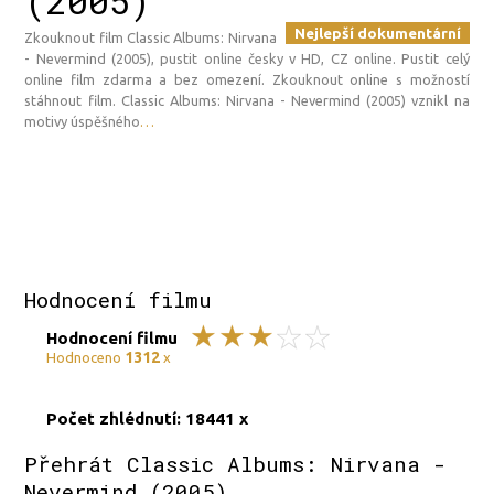
(2005)
Nejlepší dokumentární
Zkouknout film Classic Albums: Nirvana
- Nevermind (2005), pustit online česky v HD, CZ online. Pustit celý
online film zdarma a bez omezení. Zkouknout online s možností
stáhnout film. Classic Albums: Nirvana - Nevermind (2005) vznikl na
motivy úspěšného
…
Hodnocení filmu
Hodnocení filmu
1312
Hodnoceno
x
Počet zhlédnutí: 18441 x
Přehrát Classic Albums: Nirvana -
Nevermind (2005)