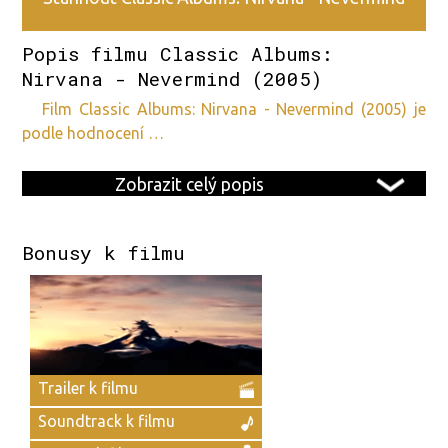
?
Popis filmu Classic Albums:
(2005) v HD kvalitě
Nirvana - Nevermind (2005)
film Classic Albums: Nirvana - Nevermind (2005) je
podle hodnocení …
Zobrazit celý popis
Bonusy k filmu
Trailer k filmu
Soundtrack k filmu