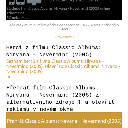
pro notebooky a stolní zařízení.
Sledujte film Classic Albums: Nirvana - Nevermind (2005) online
zdarma na
PC nebo Mac.
The maximum number of free connections - 1000 users. Left only 9
users.
» Try again «
Herci z filmu Classic Albums:
Nirvana - Nevermind (2005)
Seznam herců z filmu Classic Albums: Nirvana -
Nevermind (2005). Hlavní role Classic Albums: Nirvana -
Nevermind (2005)
»
Přehrát film Classic Albums:
Nirvana - Nevermind (2005) z
alternativního zdroje 1 a otevřít
reklamu v novém okně
Přehrát Classic Albums: Nirvana - Nevermind (2005)