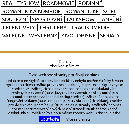
REALITYSHOW
ROADMOVIE
RODINNÉ
ROMANTICKÁ KOMEDIE
ROMANTICKÉ
SCIFI
SOUTĚŽNÍ
SPORTOVNÍ
TALKSHOW
TANEČNÍ
TELENOVELY
THRILLERY
TRAGIKOMEDIE
VÁLEČNÉ
WESTERNY
ŽIVOTOPISNÉ
SERIÁLY
© 2026
zkouknoutfilm.cz
Všechna práva vyhrazena.
Tyto webové stránky používají cookies.
Powered by
Jedná se o nezbytné cookies, bez nichž by nebylo možné stránky či vámi
vyžádanou službu reálně provozovat. Zahrnují např. technicky nezbytné
cookies, vč. zajišťujících IT bezpečnost, cookies pro ukládání vámi
Reklama
zvolených nastavení (např. jazyková nastavení), cookies nutné pro
komunikaci (např. tzv. load balancing cookies), základní cookies pro
Sítě
fungování reklamy (např. omezení počtu zobrazených reklam), cookies
pro dodržování podmínek přístupu na naše stránky a základní cookies
Redakce
pro možnost testování nových řešení stránek. Neukládáme žádné
X
osobní údaje. Prohlížením a používáním tohoto webu s tím souhlasíte.
Souhlasím
Více informací
Jakékoliv užití obsahu je bez souhlasu provozovatele zakázáno.