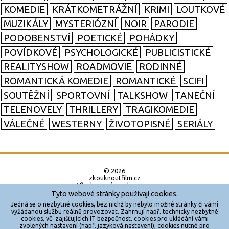
KOMEDIE
KRÁTKOMETRÁŽNÍ
KRIMI
LOUTKOVÉ
MUZIKÁLY
MYSTERIÓZNÍ
NOIR
PARODIE
PODOBENSTVÍ
POETICKÉ
POHÁDKY
POVÍDKOVÉ
PSYCHOLOGICKÉ
PUBLICISTICKÉ
REALITYSHOW
ROADMOVIE
RODINNÉ
ROMANTICKÁ KOMEDIE
ROMANTICKÉ
SCIFI
SOUTĚŽNÍ
SPORTOVNÍ
TALKSHOW
TANEČNÍ
TELENOVELY
THRILLERY
TRAGIKOMEDIE
VÁLEČNÉ
WESTERNY
ŽIVOTOPISNÉ
SERIÁLY
© 2026
zkouknoutfilm.cz
Všechna práva vyhrazena.
Tyto webové stránky používají cookies.
Powered by
Jedná se o nezbytné cookies, bez nichž by nebylo možné stránky či vámi
vyžádanou službu reálně provozovat. Zahrnují např. technicky nezbytné
cookies, vč. zajišťujících IT bezpečnost, cookies pro ukládání vámi
Reklama
zvolených nastavení (např. jazyková nastavení), cookies nutné pro