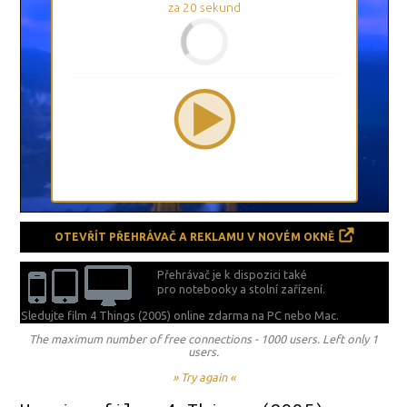
za
20
sekund
OTEVŘÍT PŘEHRÁVAČ A REKLAMU V NOVÉM OKNĚ
Přehrávač je k dispozici také
pro notebooky a stolní zařízení.
Sledujte film 4 Things (2005) online zdarma na
PC nebo Mac.
The maximum number of free connections - 1000 users. Left only 1
users.
» Try again «