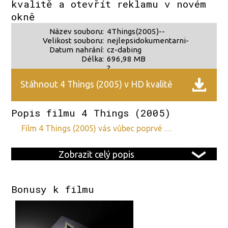
kvalitě a otevřít reklamu v novém
okně
Název souboru:
4Things(2005)--
Velikost souboru:
nejlepsidokumentarni-
Datum nahrání:
cz-dabing
Délka:
696,98 MB
?
?
Stáhnout 4 Things (2005) v HD kvalitě
Popis filmu 4 Things (2005)
film 4 Things (2005) vás vůbec poprvé …
Zobrazit celý popis
Bonusy k filmu