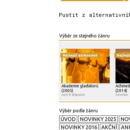
Pustit z alternativní
Nejlepší animované
Nejlep
Akademie gladiátorů
Achmed 
(2005)
(2014)
nyní k dispozici
novinka
ÚVOD
NOVINKY 2025
NOV
NOVINKY 2016
AKČNÍ
AN