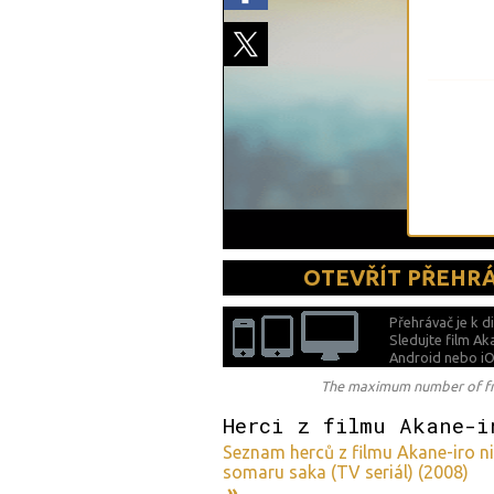
OTEVŘÍT PŘEHR
Přehrávač je k d
Sledujte film Ak
Android nebo iO
The maximum number of free
Herci z filmu Akane-i
Seznam herců z filmu Akane-iro ni 
somaru saka (TV seriál) (2008)
»