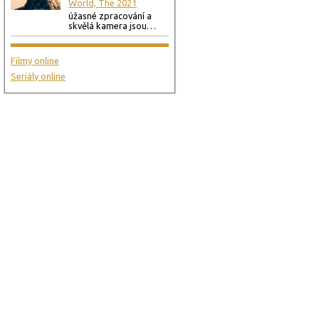
World, The 2021
úžasné zpracování a
skvělá kamera jsou…
Filmy online
Seriály online