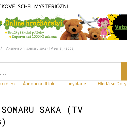
TKOVÉ
SCI-FI
MYSTERIÓZNÍ
Akane-iro ni somaru saka (TV seriál) (2008)
arches:
Å inobi no Ittoki
beyblade
Hledá se Dor
 SOMARU SAKA (TV
8)