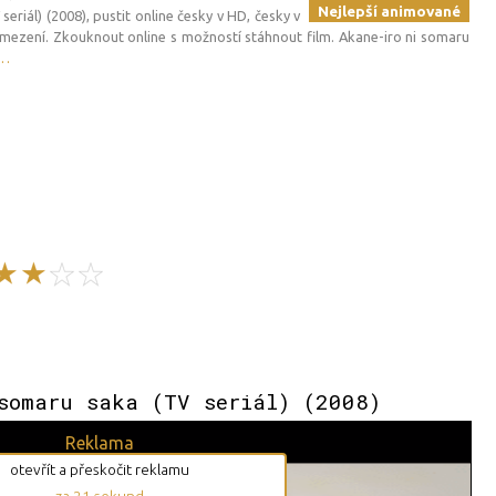
Nejlepší animované
eriál) (2008), pustit online česky v HD, česky v
omezení. Zkouknout online s možností stáhnout film. Akane-iro ni somaru
…
somaru saka (TV seriál) (2008)
Reklama
otevřít a přeskočit reklamu