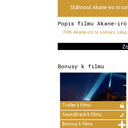
Stáhnout Akane-iro ni som
Popis filmu Akane-iro
film Akane-iro ni somaru saka
Zo
Bonusy k filmu
Trailer k filmu
Soundtrack k filmu
Bonusy k filmu