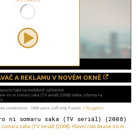
za
20
sekund
ÁVAČ A REKLAMU V NOVÉM OKNĚ
ispozici také
na mobilních zařízeních.
ane-iro ni somaru saka (TV seriál) (2008) online zdarma na
S.
 connections - 1000 users. Left only 9 users.
» Try again «
ro ni somaru saka (TV seriál) (2008)
somaru saka (TV seriál) (2008). Hlavní role Akane-iro ni