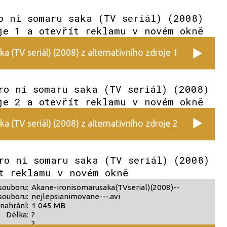
o ni somaru saka (TV seriál) (2008)
je 1 a otevřít reklamu v novém okně
a (TV seriál) (2008) z alternativního zdroje 1
ro ni somaru saka (TV seriál) (2008)
je 2 a otevřít reklamu v novém okně
a (TV seriál) (2008) z alternativního zdroje 2
ro ni somaru saka (TV seriál) (2008)
t reklamu v novém okně
souboru:
Akane-ironisomarusaka(TVserial)(2008)--
souboru:
nejlepsianimovane---.avi
nahrání:
1 045 MB
Délka:
?
?