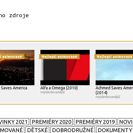
ho zdroje
ší animované
Nejlepší animované
Nejlepší animované
Saves America
Alfa a Omega (2010)
Achmed Saves Amer
nejsledovanější
(2014)
nejsledovanější
INKY 2021
PREMIÉRY 2020
PREMIÉRY 2019
NOVI
IMOVANÉ
DĚTSKÉ
DOBRODRUŽNÉ
DOKUMENTY