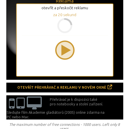
Reklama
otevřít a přeskočit reklamu
za
19
sekund
OTEVŘÍT PŘEHRÁVAČ A REKLAMU V NOVÉM OKNĚ
Přehrávač je k dispozici také
pro notebooky a stolní zařízení.
Sledujte film Akademie gladiátorů (2005) online zdarma na
PC nebo Mac.
The maximum number of free connections - 1000 users. Left only 8
users.