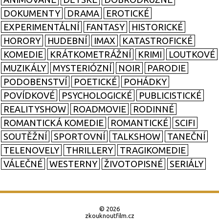
DOKUMENTY
DRAMA
EROTICKÉ
EXPERIMENTÁLNÍ
FANTASY
HISTORICKÉ
HORORY
HUDEBNÍ
IMAX
KATASTROFICKÉ
KOMEDIE
KRÁTKOMETRÁŽNÍ
KRIMI
LOUTKOVÉ
MUZIKÁLY
MYSTERIÓZNÍ
NOIR
PARODIE
PODOBENSTVÍ
POETICKÉ
POHÁDKY
POVÍDKOVÉ
PSYCHOLOGICKÉ
PUBLICISTICKÉ
REALITYSHOW
ROADMOVIE
RODINNÉ
ROMANTICKÁ KOMEDIE
ROMANTICKÉ
SCIFI
SOUTĚŽNÍ
SPORTOVNÍ
TALKSHOW
TANEČNÍ
TELENOVELY
THRILLERY
TRAGIKOMEDIE
VÁLEČNÉ
WESTERNY
ŽIVOTOPISNÉ
SERIÁLY
© 2026
zkouknoutfilm.cz