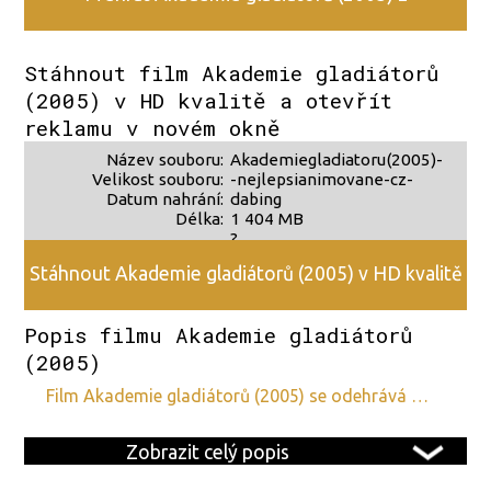
alternativního zdroje 2
Stáhnout film Akademie gladiátorů
(2005) v HD kvalitě a otevřít
reklamu v novém okně
Název souboru:
Akademiegladiatoru(2005)-
Velikost souboru:
-nejlepsianimovane-cz-
Datum nahrání:
dabing
Délka:
1 404 MB
?
?
Stáhnout Akademie gladiátorů (2005) v HD kvalitě
Popis filmu Akademie gladiátorů
(2005)
film Akademie gladiátorů (2005) se odehrává …
Zobrazit celý popis