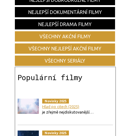
NEJLEPŠÍ DOBRODRUŽNÉ FILMY
NEJLEPŠÍ DOKUMENTÁRNÍ FILMY
NEJLEPŠÍ DRAMA FILMY
VŠECHNY AKČNÍ FILMY
VŠECHNY NEJLEPŠÍ AKČNÍ FILMY
VŠECHNY SERIÁLY
Populární filmy
Novinky 2025
Hlad po citech (2025)
je zřejmě nejdiskutovanější…
Novinky 2025