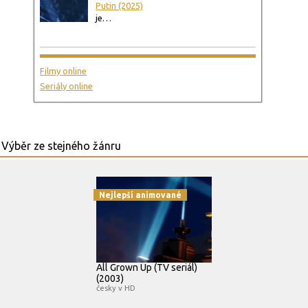
Putin (2025)
je…
Filmy online
Seriály online
Nejlepší animované
All Grown Up (TV seriál)
(2003)
česky v HD