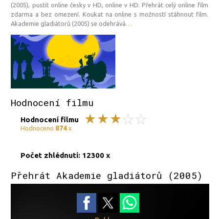
(2005), pustit online česky v HD, online v HD. Přehrát celý online film
zdarma a bez omezení. Koukat na online s možností stáhnout film.
Akademie gladiátorů (2005) se odehrává
…
Hodnocení filmu
Hodnocení filmu
874
Hodnoceno
x
Počet zhlédnutí: 12300 x
Přehrát Akademie gladiátorů (2005)