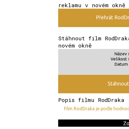
reklamu v novém okně
Přehrát RodDra
Stáhnout film RodDrak
novém okně
Název 
Velikost 
Datum 
Stáhnout
Popis filmu RodDraka
film RodDraka je podle hodno
Zo