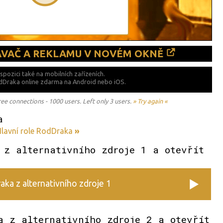
ÁVAČ A REKLAMU V NOVÉM OKNĚ
ispozici také
na mobilních zařízeních.
odDraka online zdarma na
Android nebo iOS.
 connections - 1000 users. Left only 3 users.
» Try again «
a
lavní role RodDraka
»
 z alternativního zdroje 1 a otevřít
ka z alternativního zdroje 1
a z alternativního zdroje 2 a otevřít