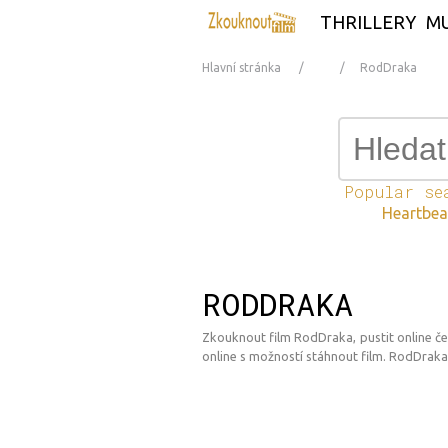
THRILLERY
MU
Hlavní stránka
RodDraka
Popular se
Heartbe
RODDRAKA
Zkouknout film RodDraka, pustit online če
online s možností stáhnout film. RodDraka