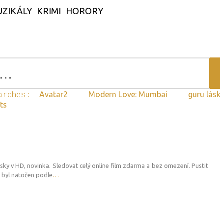
ZIKÁLY
KRIMI
HORORY
arches:
Avatar2
Modern Love: Mumbai
guru lás
ats
sky v HD, novinka. Sledovat celý online film zdarma a bez omezení. Pustit
 byl natočen podle
…