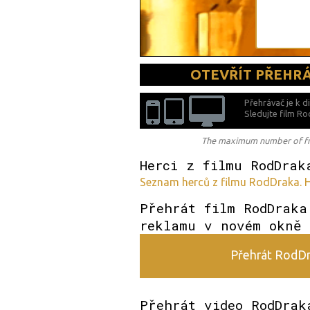
OTEVŘÍT PŘEHR
Přehrávač je k d
Sledujte film R
The maximum number of free
Herci z filmu RodDrak
Seznam herců z filmu RodDraka. H
Přehrát film RodDraka
reklamu v novém okně
Přehrát RodDra
Přehrát video RodDrak