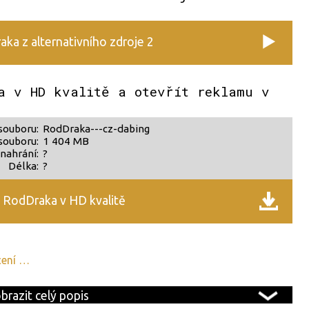
ka z alternativního zdroje 2
a v HD kvalitě a otevřít reklamu v
souboru:
RodDraka---cz-dabing
souboru:
1 404 MB
nahrání:
?
Délka:
?
 RodDraka v HD kvalitě
cení …
brazit celý popis