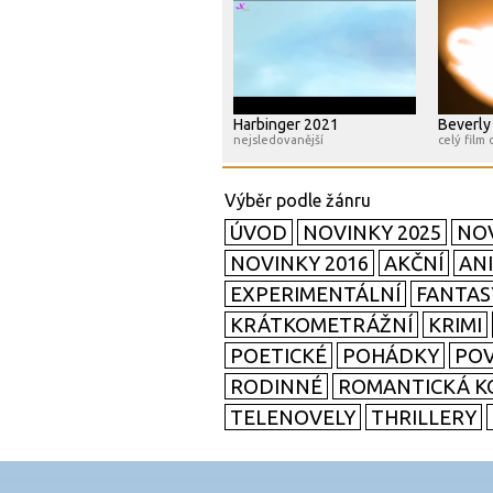
Harbinger 2021
Beverly
nejsledovanější
celý film 
ÚVOD
NOVINKY 2025
NOV
NOVINKY 2016
AKČNÍ
AN
EXPERIMENTÁLNÍ
FANTAS
KRÁTKOMETRÁŽNÍ
KRIMI
POETICKÉ
POHÁDKY
POV
RODINNÉ
ROMANTICKÁ K
TELENOVELY
THRILLERY