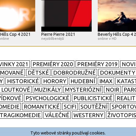
 Hills Cop 4 2021
Pierre Pierre 2021
Beverly Hills Cop 4 
online
nejoblíbenější
online v HD
INKY 2021
PREMIÉRY 2020
PREMIÉRY 2019
NOVI
IMOVANÉ
DĚTSKÉ
DOBRODRUŽNÉ
DOKUMENTY
Y
HISTORICKÉ
HORORY
HUDEBNÍ
IMAX
KATAS
LOUTKOVÉ
MUZIKÁLY
MYSTERIÓZNÍ
NOIR
PAR
ÍDKOVÉ
PSYCHOLOGICKÉ
PUBLICISTICKÉ
REALI
OMEDIE
ROMANTICKÉ
SCIFI
SOUTĚŽNÍ
SPORTO
TRAGIKOMEDIE
VÁLEČNÉ
WESTERNY
ŽIVOTOPI
Tyto webové stránky používají cookies.