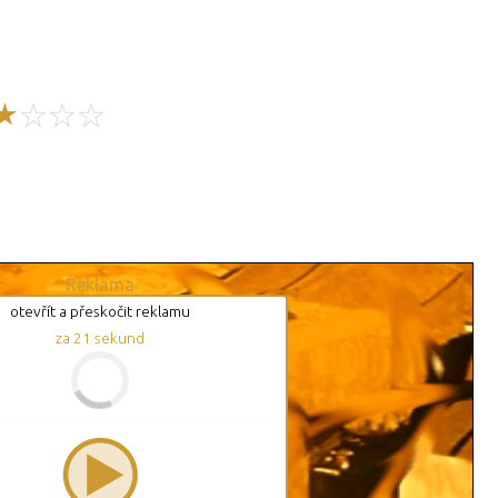
Reklama
otevřít a přeskočit reklamu
za
20
sekund