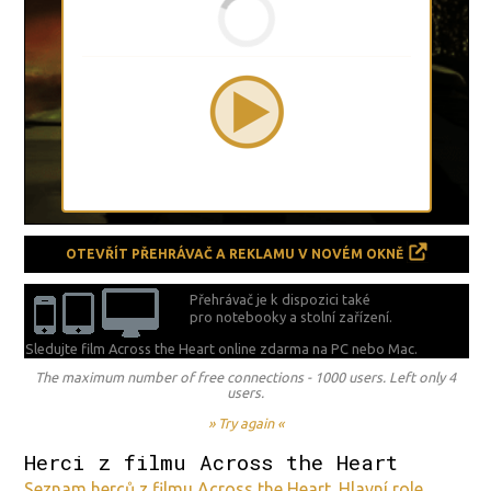
OTEVŘÍT PŘEHRÁVAČ A REKLAMU V NOVÉM OKNĚ
Přehrávač je k dispozici také
pro notebooky a stolní zařízení.
Sledujte film Across the Heart online zdarma na
PC nebo Mac.
The maximum number of free connections - 1000 users. Left only 4
users.
» Try again «
Herci z filmu Across the Heart
Seznam herců z filmu Across the Heart. Hlavní role