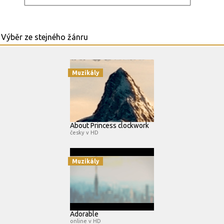
Muzikály
About Princess clockwork
česky v HD
Muzikály
Adorable
online v HD