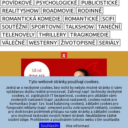
POVÍDKOVÉ
PSYCHOLOGICKÉ
PUBLICISTICKÉ
REALITYSHOW
ROADMOVIE
RODINNÉ
ROMANTICKÁ KOMEDIE
ROMANTICKÉ
SCIFI
SOUTĚŽNÍ
SPORTOVNÍ
TALKSHOW
TANEČNÍ
TELENOVELY
THRILLERY
TRAGIKOMEDIE
VÁLEČNÉ
WESTERNY
ŽIVOTOPISNÉ
SERIÁLY
X
© 2026
zkouknoutfilm.cz
Všechna práva vyhrazena.
Tyto webové stránky používají cookies.
Powered by
Jedná se o nezbytné cookies, bez nichž by nebylo možné stránky či vámi
vyžádanou službu reálně provozovat. Zahrnují např. technicky nezbytné
cookies, vč. zajišťujících IT bezpečnost, cookies pro ukládání vámi
Reklama
zvolených nastavení (např. jazyková nastavení), cookies nutné pro
komunikaci (např. tzv. load balancing cookies), základní cookies pro
Sítě
fungování reklamy (např. omezení počtu zobrazených reklam), cookies
pro dodržování podmínek přístupu na naše stránky a základní cookies
Redakce
pro možnost testování nových řešení stránek. Neukládáme žádné
osobní údaje. Prohlížením a používáním tohoto webu s tím souhlasíte.
Souhlasím
Více informací
Jakékoliv užití obsahu je bez souhlasu provozovatele zakázáno.