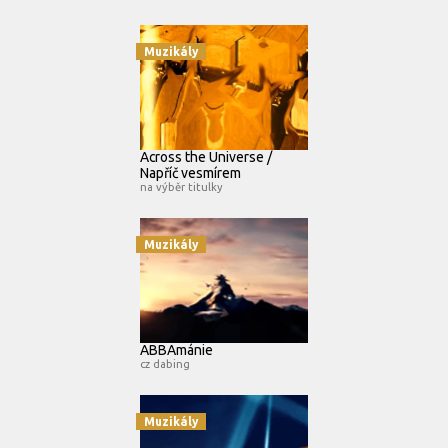
Muzikály
Across the Universe /
Napříč vesmírem
na výběr titulky
Muzikály
ABBAmánie
cz dabing
Muzikály