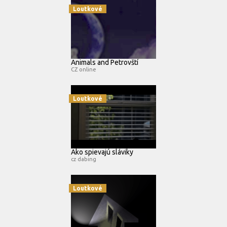
Loutkové
Animals and Petrovští
CZ online
Loutkové
Ako spievajú sláviky
cz dabing
Loutkové