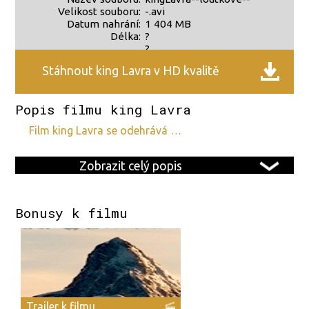
Velikost souboru:
-.avi
Datum nahrání:
1 404 MB
Délka:
?
?
Stáhnout king Lavra v HD kvalitě
Popis filmu king Lavra
film king Lavra se odehrává …
Zobrazit celý popis
Bonusy k filmu
Trailer k filmu