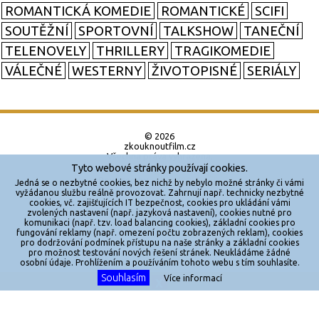
ROMANTICKÁ KOMEDIE
ROMANTICKÉ
SCIFI
SOUTĚŽNÍ
SPORTOVNÍ
TALKSHOW
TANEČNÍ
TELENOVELY
THRILLERY
TRAGIKOMEDIE
VÁLEČNÉ
WESTERNY
ŽIVOTOPISNÉ
SERIÁLY
© 2026
zkouknoutfilm.cz
Všechna práva vyhrazena.
Tyto webové stránky používají cookies.
Powered by
Jedná se o nezbytné cookies, bez nichž by nebylo možné stránky či vámi
vyžádanou službu reálně provozovat. Zahrnují např. technicky nezbytné
cookies, vč. zajišťujících IT bezpečnost, cookies pro ukládání vámi
Reklama
zvolených nastavení (např. jazyková nastavení), cookies nutné pro
komunikaci (např. tzv. load balancing cookies), základní cookies pro
Sítě
fungování reklamy (např. omezení počtu zobrazených reklam), cookies
pro dodržování podmínek přístupu na naše stránky a základní cookies
Redakce
pro možnost testování nových řešení stránek. Neukládáme žádné
osobní údaje. Prohlížením a používáním tohoto webu s tím souhlasíte.
Souhlasím
Více informací
Jakékoliv užití obsahu je bez souhlasu provozovatele zakázáno.
X