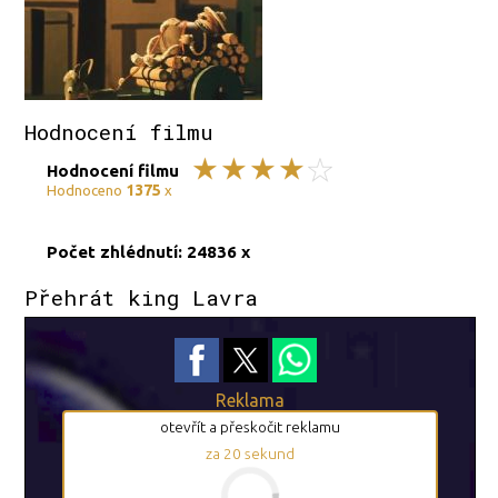
Hodnocení filmu
Hodnocení filmu
1375
Hodnoceno
x
Počet zhlédnutí: 24836 x
Přehrát king Lavra
Reklama
otevřít a přeskočit reklamu
za
19
sekund