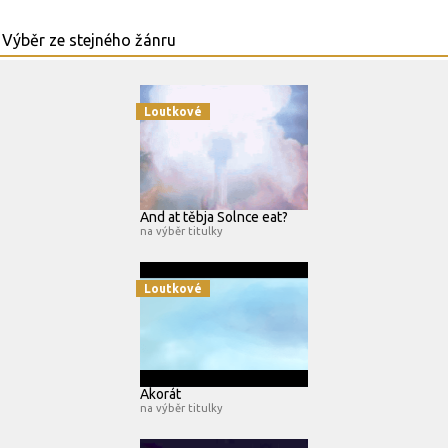
Loutkové
And at těbja Solnce eat?
na výběr titulky
Loutkové
Akorát
na výběr titulky