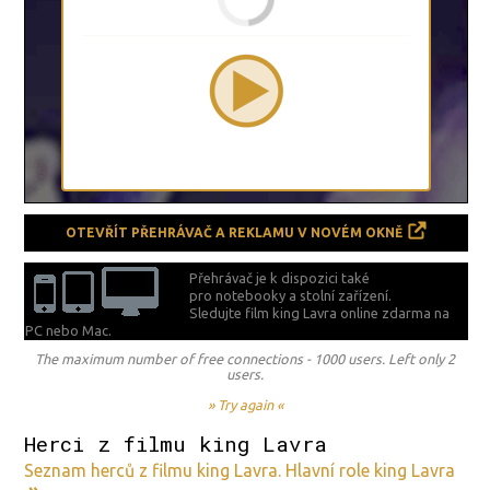
OTEVŘÍT PŘEHRÁVAČ A REKLAMU V NOVÉM OKNĚ
Přehrávač je k dispozici také
pro notebooky a stolní zařízení.
Sledujte film king Lavra online zdarma na
PC nebo Mac.
The maximum number of free connections - 1000 users. Left only 2
users.
» Try again «
Herci z filmu king Lavra
Seznam herců z filmu king Lavra. Hlavní role king Lavra