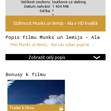
Velikost souboru:
loutkove-cz-dabing
Datum nahrání:
1 404 MB
Délka:
?
?
Stáhnout Munks un lemijs - Ala v HD kvalitě
Popis filmu Munks un lemijs - Ala
film Munks un lemijs - Ala vás vůbec poprvé …
Zobrazit celý popis
Bonusy k filmu
Trailer k filmu