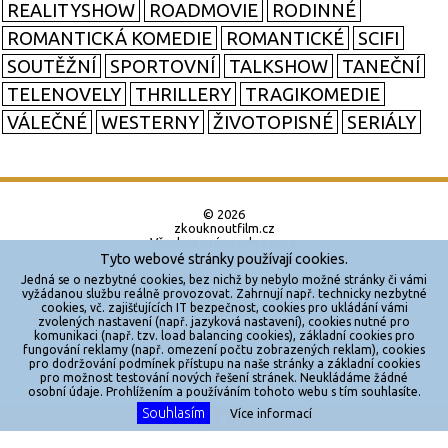
REALITYSHOW
ROADMOVIE
RODINNÉ
ROMANTICKÁ KOMEDIE
ROMANTICKÉ
SCIFI
SOUTĚŽNÍ
SPORTOVNÍ
TALKSHOW
TANEČNÍ
TELENOVELY
THRILLERY
TRAGIKOMEDIE
VÁLEČNÉ
WESTERNY
ŽIVOTOPISNÉ
SERIÁLY
© 2026
zkouknoutfilm.cz
Všechna práva vyhrazena.
Tyto webové stránky používají cookies.
Powered by
Jedná se o nezbytné cookies, bez nichž by nebylo možné stránky či vámi
vyžádanou službu reálně provozovat. Zahrnují např. technicky nezbytné
cookies, vč. zajišťujících IT bezpečnost, cookies pro ukládání vámi
Reklama
zvolených nastavení (např. jazyková nastavení), cookies nutné pro
komunikaci (např. tzv. load balancing cookies), základní cookies pro
Sítě
fungování reklamy (např. omezení počtu zobrazených reklam), cookies
pro dodržování podmínek přístupu na naše stránky a základní cookies
Redakce
pro možnost testování nových řešení stránek. Neukládáme žádné
osobní údaje. Prohlížením a používáním tohoto webu s tím souhlasíte.
Souhlasím
Více informací
Jakékoliv užití obsahu je bez souhlasu provozovatele zakázáno.
X