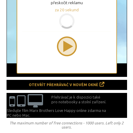
přeskočit reklamu
za
20
sekund
OTEVŘÍT PŘEHRÁVAČ V NOVÉM OKNĚ
Přehrávač je k dispozici také
pro notebooky a stolní zařízení.
Sledujte film Marx Brothers Love Happy online zdarma na
PC nebo Mac.
The maximum number of free connections - 1000 users. Left only 2
users.