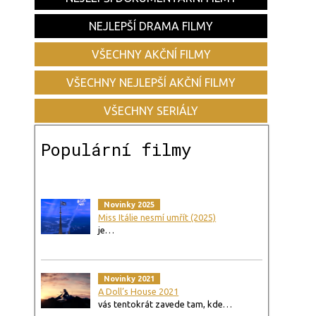
NEJLEPŠÍ DRAMA FILMY
VŠECHNY AKČNÍ FILMY
VŠECHNY NEJLEPŠÍ AKČNÍ FILMY
VŠECHNY SERIÁLY
Populární filmy
Novinky 2025
Miss Itálie nesmí umřít (2025)
je…
Novinky 2021
A Doll’s House 2021
vás tentokrát zavede tam, kde…