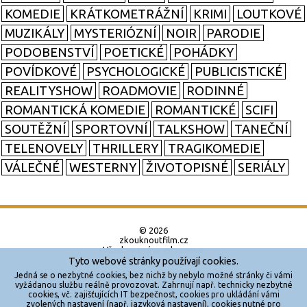
KOMEDIE
KRÁTKOMETRÁŽNÍ
KRIMI
LOUTKOVÉ
MUZIKÁLY
MYSTERIÓZNÍ
NOIR
PARODIE
PODOBENSTVÍ
POETICKÉ
POHÁDKY
POVÍDKOVÉ
PSYCHOLOGICKÉ
PUBLICISTICKÉ
REALITYSHOW
ROADMOVIE
RODINNÉ
ROMANTICKÁ KOMEDIE
ROMANTICKÉ
SCIFI
SOUTĚŽNÍ
SPORTOVNÍ
TALKSHOW
TANEČNÍ
TELENOVELY
THRILLERY
TRAGIKOMEDIE
VÁLEČNÉ
WESTERNY
ŽIVOTOPISNÉ
SERIÁLY
© 2026
zkouknoutfilm.cz
Všechna práva vyhrazena.
Tyto webové stránky používají cookies.
Powered by
Jedná se o nezbytné cookies, bez nichž by nebylo možné stránky či vámi
vyžádanou službu reálně provozovat. Zahrnují např. technicky nezbytné
cookies, vč. zajišťujících IT bezpečnost, cookies pro ukládání vámi
Reklama
zvolených nastavení (např. jazyková nastavení), cookies nutné pro