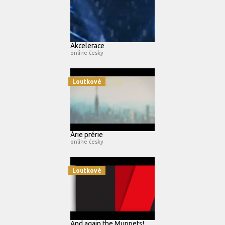
Akcelerace
online česky
Loutkové
Árie prérie
online česky
Loutkové
And again the Muppets!