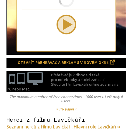
OTEVŘÍT PŘEHRÁVAČ A REKLAMU V NOVÉM OKNĚ
Přehrávač je k dispozici také
pro notebooky a stolní zařízení.
Sledujte film Lavičkáři online zdarma na
PC nebo Mac.
The maximum number of free connections - 1000 users. Left only 4
users.
» Try again «
Herci z filmu Lavičkáři
Seznam herců z filmu Lavičkáři. Hlavní role Lavičkáři
»