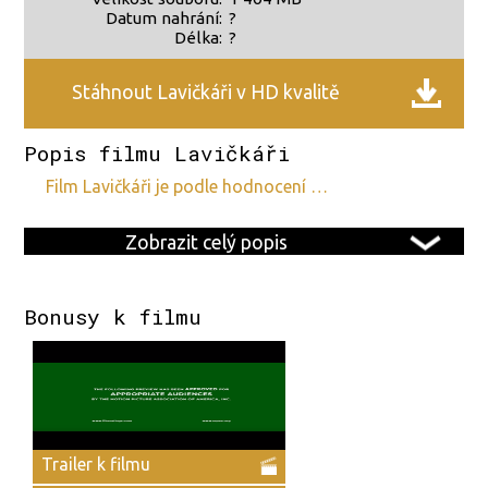
Datum nahrání:
?
Délka:
?
Stáhnout Lavičkáři v HD kvalitě
Popis filmu Lavičkáři
film Lavičkáři je podle hodnocení …
Zobrazit celý popis
Bonusy k filmu
Trailer k filmu