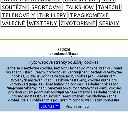
SOUTĚŽNÍ
SPORTOVNÍ
TALKSHOW
TANEČNÍ
TELENOVELY
THRILLERY
TRAGIKOMEDIE
VÁLEČNÉ
WESTERNY
ŽIVOTOPISNÉ
SERIÁLY
© 2026
zkouknoutfilm.cz
Všechna práva vyhrazena.
Tyto webové stránky používají cookies.
Powered by
Jedná se o nezbytné cookies, bez nichž by nebylo možné stránky či vámi
vyžádanou službu reálně provozovat. Zahrnují např. technicky nezbytné
cookies, vč. zajišťujících IT bezpečnost, cookies pro ukládání vámi
Reklama
zvolených nastavení (např. jazyková nastavení), cookies nutné pro
komunikaci (např. tzv. load balancing cookies), základní cookies pro
Sítě
fungování reklamy (např. omezení počtu zobrazených reklam), cookies
pro dodržování podmínek přístupu na naše stránky a základní cookies
Redakce
pro možnost testování nových řešení stránek. Neukládáme žádné
osobní údaje. Prohlížením a používáním tohoto webu s tím souhlasíte.
Souhlasím
Více informací
Jakékoliv užití obsahu je bez souhlasu provozovatele zakázáno.
X