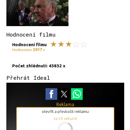
Hodnocení filmu
Hodnocení filmu
2917
Hodnoceno
x
Počet zhlédnutí: 43832 x
Přehrát Ideal
Reklama
otevřít a přeskočit reklamu
za
19
sekund