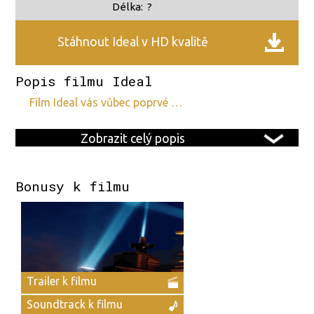
Délka:
?
Stáhnout Ideal v HD kvalitě
Popis filmu Ideal
film Ideal vás vůbec poprvé …
Zobrazit celý popis
Bonusy k filmu
Trailer k filmu
Soundtrack k filmu