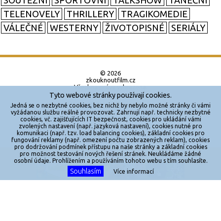
SOUTĚŽNÍ
SPORTOVNÍ
TALKSHOW
TANEČNÍ
TELENOVELY
THRILLERY
TRAGIKOMEDIE
VÁLEČNÉ
WESTERNY
ŽIVOTOPISNÉ
SERIÁLY
© 2026
zkouknoutfilm.cz
Všechna práva vyhrazena.
Tyto webové stránky používají cookies.
Powered by
Jedná se o nezbytné cookies, bez nichž by nebylo možné stránky či vámi
vyžádanou službu reálně provozovat. Zahrnují např. technicky nezbytné
cookies, vč. zajišťujících IT bezpečnost, cookies pro ukládání vámi
Reklama
zvolených nastavení (např. jazyková nastavení), cookies nutné pro
komunikaci (např. tzv. load balancing cookies), základní cookies pro
Sítě
fungování reklamy (např. omezení počtu zobrazených reklam), cookies
pro dodržování podmínek přístupu na naše stránky a základní cookies
Redakce
pro možnost testování nových řešení stránek. Neukládáme žádné
X
osobní údaje. Prohlížením a používáním tohoto webu s tím souhlasíte.
Souhlasím
Více informací
Jakékoliv užití obsahu je bez souhlasu provozovatele zakázáno.