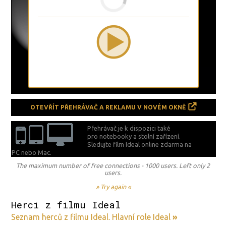
OTEVŘÍT PŘEHRÁVAČ A REKLAMU V NOVÉM OKNĚ
Přehrávač je k dispozici také
pro notebooky a stolní zařízení.
Sledujte film Ideal online zdarma na
PC nebo Mac.
The maximum number of free connections - 1000 users. Left only 2
users.
» Try again «
Herci z filmu Ideal
Seznam herců z filmu Ideal. Hlavní role Ideal
»