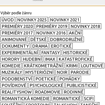
novinka
ÚVOD
NOVINKY 2025
NOVINKY 2021
PREMIÉRY 2020
PREMIÉRY 2019
NOVINKY 2018
PREMIÉRY 2017
NOVINKY 2016
AKČNÍ
ANIMOVANÉ
DĚTSKÉ
DOBRODRUŽNÉ
DOKUMENTY
DRAMA
EROTICKÉ
EXPERIMENTÁLNÍ
FANTASY
HISTORICKÉ
HORORY
HUDEBNÍ
IMAX
KATASTROFICKÉ
KOMEDIE
KRÁTKOMETRÁŽNÍ
KRIMI
LOUTKOVÉ
MUZIKÁLY
MYSTERIÓZNÍ
NOIR
PARODIE
PODOBENSTVÍ
POETICKÉ
POHÁDKY
POVÍDKOVÉ
PSYCHOLOGICKÉ
PUBLICISTICKÉ
REALITYSHOW
ROADMOVIE
RODINNÉ
ROMANTICKÁ KOMEDIE
ROMANTICKÉ
SCIFI