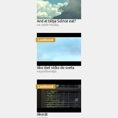
And at těbja Solnce eat?
na výběr titulky
Loutkové
Ako išiel vĺčko do sveta
nejoblíbenější
Loutkové
Akorát