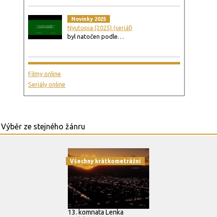
Novinky 2025
Nyutopia (2025) (seriál)
byl natočen podle…
Filmy online
Seriály online
Všechny krátkometrážní
13. komnata Lenka