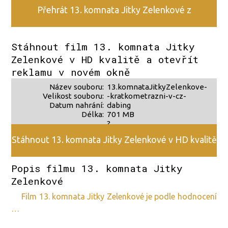
Přehrát 13. komnata Jitky Zelenkové z
alternativního zdroje 2
Stáhnout film 13. komnata Jitky
Zelenkové v HD kvalitě a otevřít
reklamu v novém okně
Název souboru:
13.komnataJitkyZelenkove-
Velikost souboru:
-kratkometrazni-v-cz-
Datum nahrání:
dabing
Délka:
701 MB
?
?
Stáhnout 13. komnata Jitky Zelenkové v HD kvalitě
Popis filmu 13. komnata Jitky
Zelenkové
film 13. komnata Jitky Zelenkové je podle hodnocení
…