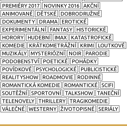
PREMIÉRY 2017
NOVINKY 2016
AKČNÍ
ANIMOVANÉ
DĚTSKÉ
DOBRODRUŽNÉ
DOKUMENTY
DRAMA
EROTICKÉ
EXPERIMENTÁLNÍ
FANTASY
HISTORICKÉ
HORORY
HUDEBNÍ
IMAX
KATASTROFICKÉ
KOMEDIE
KRÁTKOMETRÁŽNÍ
KRIMI
LOUTKOVÉ
MUZIKÁLY
MYSTERIÓZNÍ
NOIR
PARODIE
PODOBENSTVÍ
POETICKÉ
POHÁDKY
POVÍDKOVÉ
PSYCHOLOGICKÉ
PUBLICISTICKÉ
REALITYSHOW
ROADMOVIE
RODINNÉ
ROMANTICKÁ KOMEDIE
ROMANTICKÉ
SCIFI
SOUTĚŽNÍ
SPORTOVNÍ
TALKSHOW
TANEČNÍ
TELENOVELY
THRILLERY
TRAGIKOMEDIE
VÁLEČNÉ
WESTERNY
ŽIVOTOPISNÉ
SERIÁLY