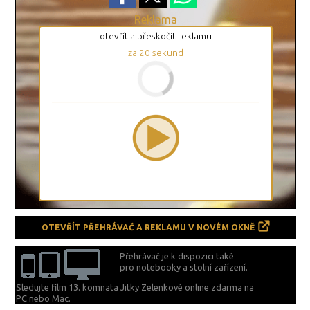
Reklama
otevřít a přeskočit reklamu
za
19
sekund
OTEVŘÍT PŘEHRÁVAČ A REKLAMU V NOVÉM OKNĚ
Přehrávač je k dispozici také
pro notebooky a stolní zařízení.
Sledujte film 13. komnata Jitky Zelenkové online zdarma na
PC nebo Mac.