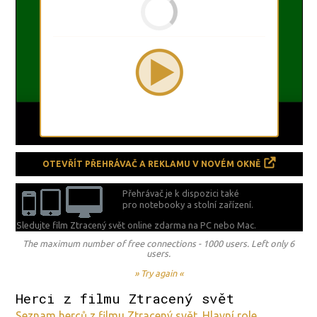
OTEVŘÍT PŘEHRÁVAČ A REKLAMU V NOVÉM OKNĚ
Přehrávač je k dispozici také
pro notebooky a stolní zařízení.
Sledujte film Ztracený svět online zdarma na
PC nebo Mac.
The maximum number of free connections - 1000 users. Left only 6
users.
» Try again «
Herci z filmu Ztracený svět
Seznam herců z filmu Ztracený svět. Hlavní role