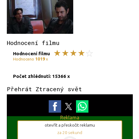
Hodnocení filmu
Hodnocení filmu
1019
Hodnoceno
x
Počet zhlédnutí: 15366 x
Přehrát Ztracený svět
Reklama
otevřít a přeskočit reklamu
za
19
sekund