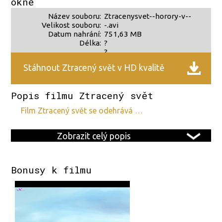
okně
Název souboru:
Ztracenysvet--horory-v--
Velikost souboru:
-.avi
Datum nahrání:
751,63 MB
Délka:
?
?
Stáhnout Ztracený svět v HD kvalitě
Popis filmu Ztracený svět
film Ztracený svět se odehrává …
Zobrazit celý popis
Bonusy k filmu