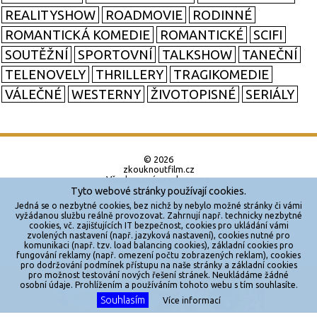
REALITYSHOW
ROADMOVIE
RODINNÉ
ROMANTICKÁ KOMEDIE
ROMANTICKÉ
SCIFI
SOUTĚŽNÍ
SPORTOVNÍ
TALKSHOW
TANEČNÍ
TELENOVELY
THRILLERY
TRAGIKOMEDIE
VÁLEČNÉ
WESTERNY
ŽIVOTOPISNÉ
SERIÁLY
© 2026
zkouknoutfilm.cz
Všechna práva vyhrazena.
Tyto webové stránky používají cookies.
Powered by
Jedná se o nezbytné cookies, bez nichž by nebylo možné stránky či vámi
vyžádanou službu reálně provozovat. Zahrnují např. technicky nezbytné
cookies, vč. zajišťujících IT bezpečnost, cookies pro ukládání vámi
Reklama
zvolených nastavení (např. jazyková nastavení), cookies nutné pro
komunikaci (např. tzv. load balancing cookies), základní cookies pro
Sítě
fungování reklamy (např. omezení počtu zobrazených reklam), cookies
pro dodržování podmínek přístupu na naše stránky a základní cookies
Redakce
pro možnost testování nových řešení stránek. Neukládáme žádné
X
osobní údaje. Prohlížením a používáním tohoto webu s tím souhlasíte.
Souhlasím
Více informací
Jakékoliv užití obsahu je bez souhlasu provozovatele zakázáno.