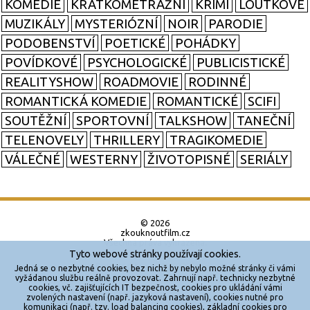
KOMEDIE
KRÁTKOMETRÁŽNÍ
KRIMI
LOUTKOVÉ
MUZIKÁLY
MYSTERIÓZNÍ
NOIR
PARODIE
PODOBENSTVÍ
POETICKÉ
POHÁDKY
POVÍDKOVÉ
PSYCHOLOGICKÉ
PUBLICISTICKÉ
REALITYSHOW
ROADMOVIE
RODINNÉ
ROMANTICKÁ KOMEDIE
ROMANTICKÉ
SCIFI
SOUTĚŽNÍ
SPORTOVNÍ
TALKSHOW
TANEČNÍ
TELENOVELY
THRILLERY
TRAGIKOMEDIE
VÁLEČNÉ
WESTERNY
ŽIVOTOPISNÉ
SERIÁLY
© 2026
zkouknoutfilm.cz
Všechna práva vyhrazena.
Tyto webové stránky používají cookies.
Powered by
Jedná se o nezbytné cookies, bez nichž by nebylo možné stránky či vámi
vyžádanou službu reálně provozovat. Zahrnují např. technicky nezbytné
cookies, vč. zajišťujících IT bezpečnost, cookies pro ukládání vámi
Reklama
zvolených nastavení (např. jazyková nastavení), cookies nutné pro
komunikaci (např. tzv. load balancing cookies), základní cookies pro