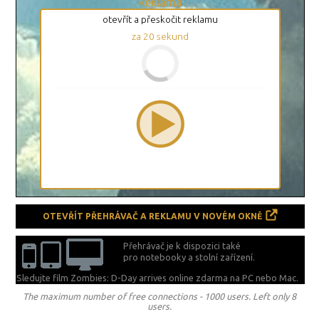
Reklama
otevřít a přeskočit reklamu
za
20
sekund
OTEVŘÍT PŘEHRÁVAČ A REKLAMU V NOVÉM OKNĚ
Přehrávač je k dispozici také
pro notebooky a stolní zařízení.
Sledujte film Zombies: D-Day arrives online zdarma na
PC nebo Mac.
The maximum number of free connections - 1000 users. Left only 8
users.