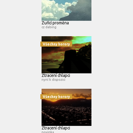
Zuřící proměna
cz dabing
Všechny horory
Ztracení chlapci
nyní k dispozici
Všechny horory
Ztracení chlapci
novinka