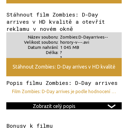
zdroje 2
Stáhnout film Zombies: D-Day
arrives v HD kvalitě a otevřít
reklamu v novém okně
Název souboru:
Zombies:D-Dayarrives--
Velikost souboru:
horory-v---.avi
Datum nahrání:
1 045 MB
Délka:
?
?
Stáhnout Zombies: D-Day arrives v HD kvalitě
Popis filmu Zombies: D-Day arrives
film Zombies: D-Day arrives je podle hodnocení …
Zobrazit celý popis
Bonusy k filmu