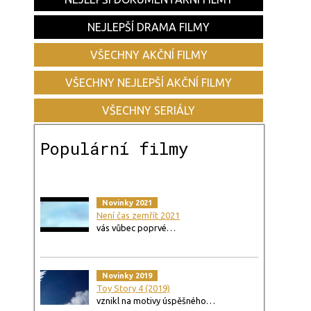
NEJLEPŠÍ DRAMA FILMY
VŠECHNY AKČNÍ FILMY
VŠECHNY NEJLEPŠÍ AKČNÍ FILMY
VŠECHNY SERIÁLY
Populární filmy
Novinky 2021
Není čas zemřít 2021
vás vůbec poprvé…
Novinky 2019
Toy Story 4 (2019)
vznikl na motivy úspěšného…