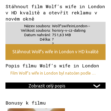
zdroje 2
Stáhnout film Wolf’s wife in London
v HD kvalitě a otevřít reklamu v
novém okně
Název souboru:
Wolf’swifeinLondon--
Velikost souboru:
horory-v-cz-dabing
Datum nahrání:
751,63 MB
Délka:
?
?
Stáhnout Wolf’s wife in London v HD kvalitě
Popis filmu Wolf’s wife in London
film Wolf’s wife in London byl natočen podle …
Zobrazit celý popis
Bonusy k filmu