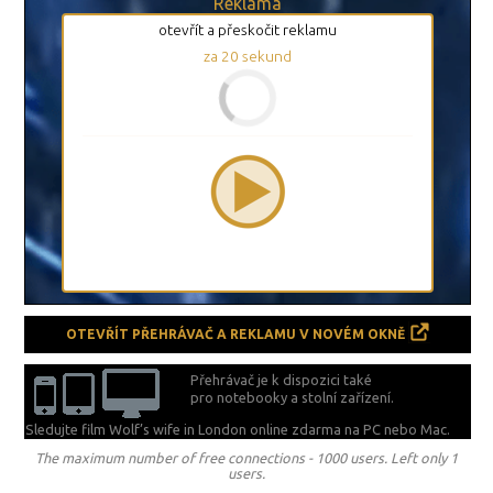
Reklama
otevřít a přeskočit reklamu
za
20
sekund
OTEVŘÍT PŘEHRÁVAČ A REKLAMU V NOVÉM OKNĚ
Přehrávač je k dispozici také
pro notebooky a stolní zařízení.
Sledujte film Wolf’s wife in London online zdarma na
PC nebo Mac.
The maximum number of free connections - 1000 users. Left only 1
users.