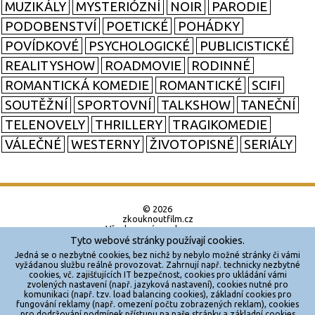
MUZIKÁLY
MYSTERIÓZNÍ
NOIR
PARODIE
PODOBENSTVÍ
POETICKÉ
POHÁDKY
POVÍDKOVÉ
PSYCHOLOGICKÉ
PUBLICISTICKÉ
REALITYSHOW
ROADMOVIE
RODINNÉ
ROMANTICKÁ KOMEDIE
ROMANTICKÉ
SCIFI
SOUTĚŽNÍ
SPORTOVNÍ
TALKSHOW
TANEČNÍ
TELENOVELY
THRILLERY
TRAGIKOMEDIE
VÁLEČNÉ
WESTERNY
ŽIVOTOPISNÉ
SERIÁLY
© 2026
zkouknoutfilm.cz
Všechna práva vyhrazena.
Tyto webové stránky používají cookies.
Powered by
Jedná se o nezbytné cookies, bez nichž by nebylo možné stránky či vámi
vyžádanou službu reálně provozovat. Zahrnují např. technicky nezbytné
cookies, vč. zajišťujících IT bezpečnost, cookies pro ukládání vámi
Reklama
zvolených nastavení (např. jazyková nastavení), cookies nutné pro
komunikaci (např. tzv. load balancing cookies), základní cookies pro
Sítě
fungování reklamy (např. omezení počtu zobrazených reklam), cookies
pro dodržování podmínek přístupu na naše stránky a základní cookies