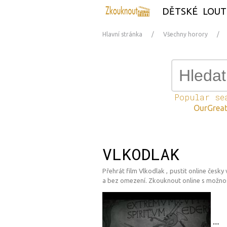
DĚTSKÉ
LOUT
Hlavní stránka
Všechny horory
Popular se
OurGreat
VLKODLAK
Přehrát film Vlkodlak , pustit online česky
a bez omezení. Zkouknout online s možnost