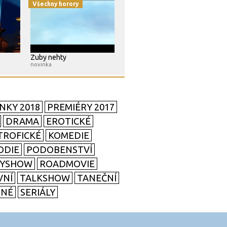
Všechny horory
Zuby nehty
novinka
NKY 2018
PREMIÉRY 2017
DRAMA
EROTICKÉ
TROFICKÉ
KOMEDIE
ODIE
PODOBENSTVÍ
TYSHOW
ROADMOVIE
VNÍ
TALKSHOW
TANEČNÍ
SNÉ
SERIÁLY