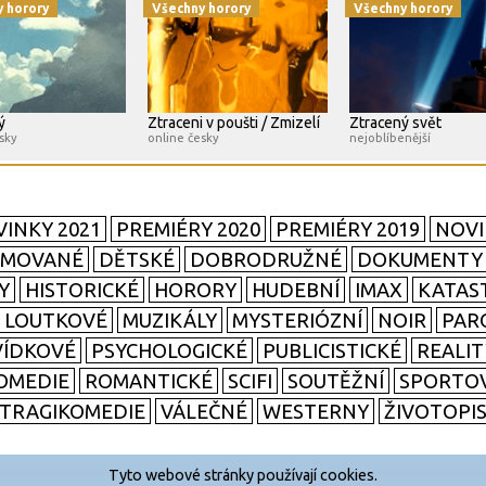
 horory
Všechny horory
Všechny horory
ý
Ztraceni v poušti / Zmizelí
Ztracený svět
sky
online česky
nejoblíbenější
INKY 2021
PREMIÉRY 2020
PREMIÉRY 2019
NOVI
IMOVANÉ
DĚTSKÉ
DOBRODRUŽNÉ
DOKUMENTY
Y
HISTORICKÉ
HORORY
HUDEBNÍ
IMAX
KATAS
LOUTKOVÉ
MUZIKÁLY
MYSTERIÓZNÍ
NOIR
PAR
ÍDKOVÉ
PSYCHOLOGICKÉ
PUBLICISTICKÉ
REALI
OMEDIE
ROMANTICKÉ
SCIFI
SOUTĚŽNÍ
SPORTO
TRAGIKOMEDIE
VÁLEČNÉ
WESTERNY
ŽIVOTOPI
Tyto webové stránky používají cookies.