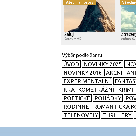
Všechny horory
Všechny
Žaluji
Ztracen
česky v HD
online če
ÚVOD
NOVINKY 2025
NOV
NOVINKY 2016
AKČNÍ
AN
EXPERIMENTÁLNÍ
FANTAS
KRÁTKOMETRÁŽNÍ
KRIMI
POETICKÉ
POHÁDKY
POV
RODINNÉ
ROMANTICKÁ K
TELENOVELY
THRILLERY