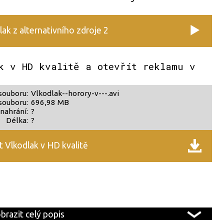
ak z alternativního zdroje 2
k v HD kvalitě a otevřít reklamu v
souboru:
Vlkodlak--horory-v---.avi
souboru:
696,98 MB
nahrání:
?
Délka:
?
 Vlkodlak v HD kvalitě
brazit celý popis