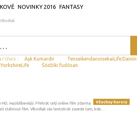
KOVÉ
NOVINKY 2016
FANTASY
Vlkodlak
arches:
Aşk Kumardır
TenseikendanoisekaiLife:Daini
YorkshireLife
Šódžiki fudósan
Všechny horory
 v HD, nejoblíbenější. Přehrát celý online film zdarma
í stáhnout film. Vlkodlak vás tentokrát zavede tam, kde
…