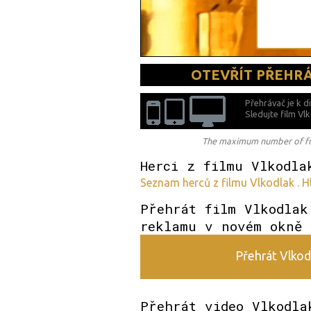
OTEVŘÍT PŘEHR
Přehrávač je k d
Sledujte film V
The maximum number of free
Herci z filmu Vlkodla
Seznam herců z filmu Vlkodlak . H
Přehrát film Vlkodlak
reklamu v novém okně
Přehrát Vlkodl
Přehrát video Vlkodla