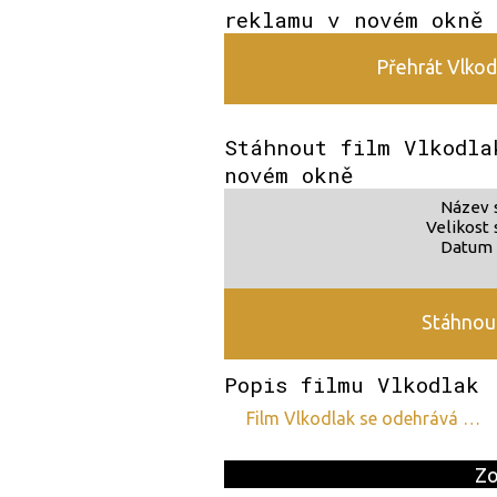
reklamu v novém okně
Přehrát Vlkodl
Stáhnout film Vlkodla
novém okně
Název 
Velikost 
Datum 
Stáhnout
Popis filmu Vlkodlak
film Vlkodlak se odehrává …
Zo