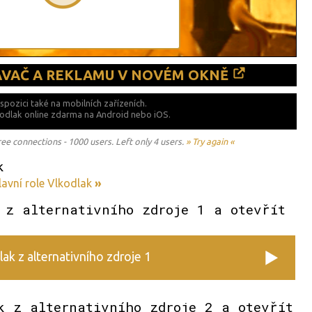
ÁVAČ A REKLAMU V NOVÉM OKNĚ
ispozici také
na mobilních zařízeních.
lkodlak online zdarma na
Android nebo iOS.
 connections - 1000 users. Left only 4 users.
» Try again «
k
lavní role Vlkodlak
»
 z alternativního zdroje 1 a otevřít
ak z alternativního zdroje 1
k z alternativního zdroje 2 a otevřít