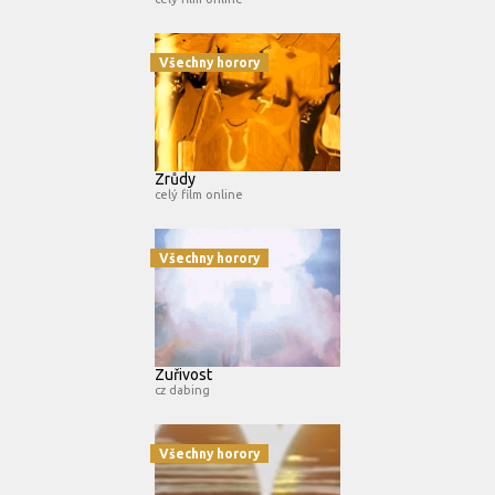
Všechny horory
Zrůdy
celý film online
Všechny horory
Zuřivost
cz dabing
Všechny horory