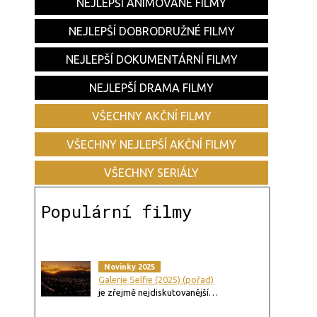
NEJLEPŠÍ ANIMOVANÉ FILMY
NEJLEPŠÍ DOBRODRUŽNÉ FILMY
NEJLEPŠÍ DOKUMENTÁRNÍ FILMY
NEJLEPŠÍ DRAMA FILMY
VŠECHNY AKČNÍ FILMY
VŠECHNY NEJLEPŠÍ AKČNÍ FILMY
VŠECHNY SERIÁLY
Populární filmy
Novinky 2025
Galerie Selfie (2025) (pořad)
je zřejmě nejdiskutovanější…