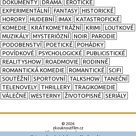
DOKUMENTY
DRAMA
EROTICKÉ
EXPERIMENTÁLNÍ
FANTASY
HISTORICKÉ
HORORY
HUDEBNÍ
IMAX
KATASTROFICKÉ
KOMEDIE
KRÁTKOMETRÁŽNÍ
KRIMI
LOUTKOVÉ
MUZIKÁLY
MYSTERIÓZNÍ
NOIR
PARODIE
PODOBENSTVÍ
POETICKÉ
POHÁDKY
POVÍDKOVÉ
PSYCHOLOGICKÉ
PUBLICISTICKÉ
REALITYSHOW
ROADMOVIE
RODINNÉ
ROMANTICKÁ KOMEDIE
ROMANTICKÉ
SCIFI
SOUTĚŽNÍ
SPORTOVNÍ
TALKSHOW
TANEČNÍ
TELENOVELY
THRILLERY
TRAGIKOMEDIE
VÁLEČNÉ
WESTERNY
ŽIVOTOPISNÉ
SERIÁLY
© 2026
zkouknoutfilm.cz
Všechna práva vyhrazena.