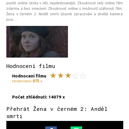
pustit online česky v HD, nejsledovanější. Zkouknout celý online film
zdarma a bez omezení. Zkouknout online s možností stáhnout film.
Žena v černém 2: Anděl smrti úžasné zpracování a skvělá kamera
jsou
…
Hodnocení filmu
Hodnocení filmu
875
Hodnoceno
x
Počet zhlédnutí: 14079 x
Přehrát Žena v černém 2: Anděl
smrti