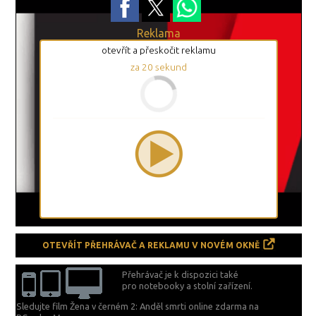
Reklama
otevřít a přeskočit reklamu
za
19
sekund
OTEVŘÍT PŘEHRÁVAČ A REKLAMU V NOVÉM OKNĚ
Přehrávač je k dispozici také
pro notebooky a stolní zařízení.
Sledujte film Žena v černém 2: Anděl smrti online zdarma na