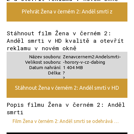
Přehrát Žena v černém 2: Anděl smrti z
alternativního zdroje 2
Stáhnout film Žena v černém 2:
Anděl smrti v HD kvalitě a otevřít
reklamu v novém okně
Název souboru:
Zenavcernem2:Andelsmrti-
Velikost souboru:
-horory-v-cz-dabing
Datum nahrání:
1 404 MB
Délka:
?
?
Stáhnout Žena v černém 2: Anděl smrti v HD
Popis filmu Žena v černém 2: Anděl
kvalitě
smrti
film Žena v černém 2: Anděl smrti se odehrává …