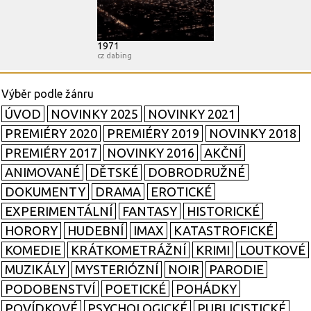
1971
cz dabing
ÚVOD
NOVINKY 2025
NOVINKY 2021
PREMIÉRY 2020
PREMIÉRY 2019
NOVINKY 2018
PREMIÉRY 2017
NOVINKY 2016
AKČNÍ
ANIMOVANÉ
DĚTSKÉ
DOBRODRUŽNÉ
DOKUMENTY
DRAMA
EROTICKÉ
EXPERIMENTÁLNÍ
FANTASY
HISTORICKÉ
HORORY
HUDEBNÍ
IMAX
KATASTROFICKÉ
KOMEDIE
KRÁTKOMETRÁŽNÍ
KRIMI
LOUTKOVÉ
MUZIKÁLY
MYSTERIÓZNÍ
NOIR
PARODIE
PODOBENSTVÍ
POETICKÉ
POHÁDKY
POVÍDKOVÉ
PSYCHOLOGICKÉ
PUBLICISTICKÉ