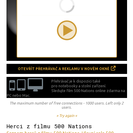
OTEVŘÍT PŘEHRÁVAČ A REKLAMU V NOVÉM OKNĚ
Přehrávač je k dispozici také
pro notebooky a stolní zařízení.
Sledujte film 500 Nations online zdarma na
PC nebo Mac.
The maximum number of free connections - 1000 users. Left only 2
users.
» Try again «
Herci z filmu 500 Nations