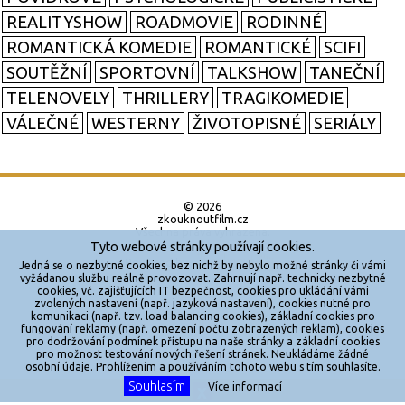
REALITYSHOW
ROADMOVIE
RODINNÉ
ROMANTICKÁ KOMEDIE
ROMANTICKÉ
SCIFI
SOUTĚŽNÍ
SPORTOVNÍ
TALKSHOW
TANEČNÍ
TELENOVELY
THRILLERY
TRAGIKOMEDIE
VÁLEČNÉ
WESTERNY
ŽIVOTOPISNÉ
SERIÁLY
© 2026
zkouknoutfilm.cz
Všechna práva vyhrazena.
Tyto webové stránky používají cookies.
Powered by
Jedná se o nezbytné cookies, bez nichž by nebylo možné stránky či vámi
vyžádanou službu reálně provozovat. Zahrnují např. technicky nezbytné
cookies, vč. zajišťujících IT bezpečnost, cookies pro ukládání vámi
Reklama
zvolených nastavení (např. jazyková nastavení), cookies nutné pro
komunikaci (např. tzv. load balancing cookies), základní cookies pro
Sítě
fungování reklamy (např. omezení počtu zobrazených reklam), cookies
pro dodržování podmínek přístupu na naše stránky a základní cookies
Redakce
pro možnost testování nových řešení stránek. Neukládáme žádné
osobní údaje. Prohlížením a používáním tohoto webu s tím souhlasíte.
Souhlasím
Více informací
Jakékoliv užití obsahu je bez souhlasu provozovatele zakázáno.
X