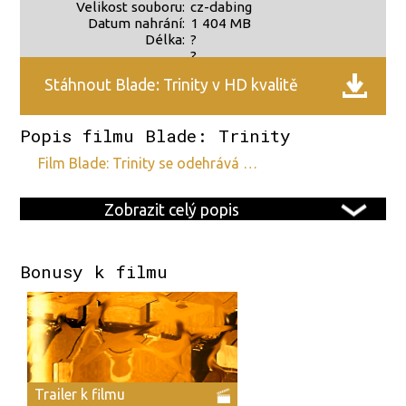
Velikost souboru:
cz-dabing
Datum nahrání:
1 404 MB
Délka:
?
?
Stáhnout Blade: Trinity v HD kvalitě
Popis filmu Blade: Trinity
film Blade: Trinity se odehrává …
Zobrazit celý popis
Bonusy k filmu
Trailer k filmu