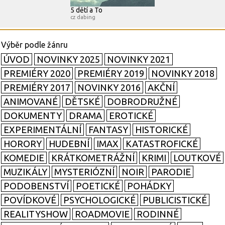
5 dětí a To
cz dabing
ÚVOD
NOVINKY 2025
NOVINKY 2021
PREMIÉRY 2020
PREMIÉRY 2019
NOVINKY 2018
PREMIÉRY 2017
NOVINKY 2016
AKČNÍ
ANIMOVANÉ
DĚTSKÉ
DOBRODRUŽNÉ
DOKUMENTY
DRAMA
EROTICKÉ
EXPERIMENTÁLNÍ
FANTASY
HISTORICKÉ
HORORY
HUDEBNÍ
IMAX
KATASTROFICKÉ
KOMEDIE
KRÁTKOMETRÁŽNÍ
KRIMI
LOUTKOVÉ
MUZIKÁLY
MYSTERIÓZNÍ
NOIR
PARODIE
PODOBENSTVÍ
POETICKÉ
POHÁDKY
POVÍDKOVÉ
PSYCHOLOGICKÉ
PUBLICISTICKÉ
REALITYSHOW
ROADMOVIE
RODINNÉ