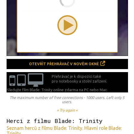
OTEVŘÍT PŘEHRÁVAČ V NOVÉM OKNĚ
Přehrávač je k dispozici také
pro notebooky a stolní zařízení.
Sledujte film Blade: Trinity online zdarma na
PC nebo Mac.
The maximum number of free connections - 1000 users. Left only 5
users.
» Try again «
Herci z filmu Blade: Trinity
Seznam herců z filmu Blade: Trinity. Hlavní role Blade:
Trinity