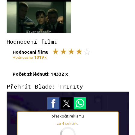
Hodnocení filmu
Hodnocení filmu
1019
Hodnoceno
x
Počet zhlédnutí: 14332 x
Přehrát Blade: Trinity
přeskočit reklamu
za
3
sekund