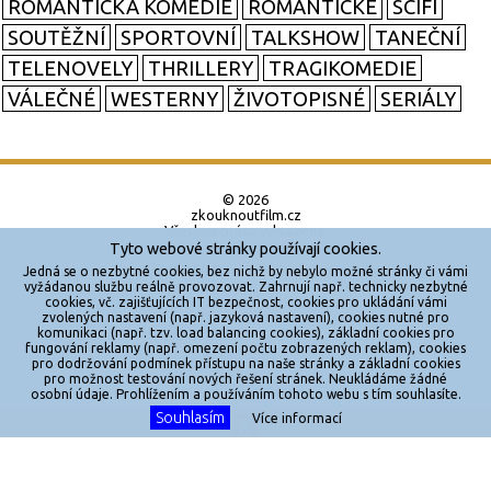
ROMANTICKÁ KOMEDIE
ROMANTICKÉ
SCIFI
SOUTĚŽNÍ
SPORTOVNÍ
TALKSHOW
TANEČNÍ
TELENOVELY
THRILLERY
TRAGIKOMEDIE
VÁLEČNÉ
WESTERNY
ŽIVOTOPISNÉ
SERIÁLY
© 2026
zkouknoutfilm.cz
Všechna práva vyhrazena.
Tyto webové stránky používají cookies.
Powered by
Jedná se o nezbytné cookies, bez nichž by nebylo možné stránky či vámi
vyžádanou službu reálně provozovat. Zahrnují např. technicky nezbytné
cookies, vč. zajišťujících IT bezpečnost, cookies pro ukládání vámi
Reklama
zvolených nastavení (např. jazyková nastavení), cookies nutné pro
komunikaci (např. tzv. load balancing cookies), základní cookies pro
Sítě
fungování reklamy (např. omezení počtu zobrazených reklam), cookies
pro dodržování podmínek přístupu na naše stránky a základní cookies
Redakce
pro možnost testování nových řešení stránek. Neukládáme žádné
osobní údaje. Prohlížením a používáním tohoto webu s tím souhlasíte.
Souhlasím
Více informací
Jakékoliv užití obsahu je bez souhlasu provozovatele zakázáno.
X