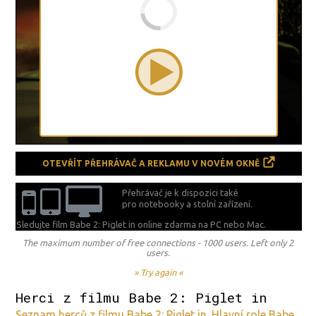
OTEVŘÍT PŘEHRÁVAČ A REKLAMU V NOVÉM OKNĚ
Přehrávač je k dispozici také
pro notebooky a stolní zařízení.
Sledujte film Babe 2: Piglet in online zdarma na
PC nebo Mac.
The maximum number of free connections - 1000 users. Left only 2
users.
» Try again «
Herci z filmu Babe 2: Piglet in
Seznam herců z filmu Babe 2: Piglet in. Hlavní role Babe