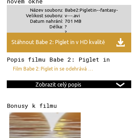
novém okně
Název souboru:
Babe2:Pigletin--fantasy-
Velikost souboru:
v---.avi
Datum nahrání:
701 MB
Délka:
?
?
Stáhnout Babe 2: Piglet in v HD kvalitě
Popis filmu Babe 2: Piglet in
film Babe 2: Piglet in se odehrává …
Zobrazit celý popis
Bonusy k filmu