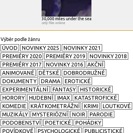
30,000 miles under the sea
celý film online
ÚVOD
NOVINKY 2025
NOVINKY 2021
PREMIÉRY 2020
PREMIÉRY 2019
NOVINKY 2018
PREMIÉRY 2017
NOVINKY 2016
AKČNÍ
ANIMOVANÉ
DĚTSKÉ
DOBRODRUŽNÉ
DOKUMENTY
DRAMA
EROTICKÉ
EXPERIMENTÁLNÍ
FANTASY
HISTORICKÉ
HORORY
HUDEBNÍ
IMAX
KATASTROFICKÉ
KOMEDIE
KRÁTKOMETRÁŽNÍ
KRIMI
LOUTKOVÉ
MUZIKÁLY
MYSTERIÓZNÍ
NOIR
PARODIE
PODOBENSTVÍ
POETICKÉ
POHÁDKY
POVÍDKOVÉ
PSYCHOLOGICKÉ
PUBLICISTICKÉ