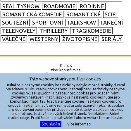
REALITYSHOW
ROADMOVIE
RODINNÉ
ROMANTICKÁ KOMEDIE
ROMANTICKÉ
SCIFI
SOUTĚŽNÍ
SPORTOVNÍ
TALKSHOW
TANEČNÍ
TELENOVELY
THRILLERY
TRAGIKOMEDIE
VÁLEČNÉ
WESTERNY
ŽIVOTOPISNÉ
SERIÁLY
© 2026
zkouknoutfilm.cz
Všechna práva vyhrazena.
Tyto webové stránky používají cookies.
Powered by
Jedná se o nezbytné cookies, bez nichž by nebylo možné stránky či vámi
vyžádanou službu reálně provozovat. Zahrnují např. technicky nezbytné
cookies, vč. zajišťujících IT bezpečnost, cookies pro ukládání vámi
Reklama
zvolených nastavení (např. jazyková nastavení), cookies nutné pro
komunikaci (např. tzv. load balancing cookies), základní cookies pro
Sítě
fungování reklamy (např. omezení počtu zobrazených reklam), cookies
pro dodržování podmínek přístupu na naše stránky a základní cookies
Redakce
pro možnost testování nových řešení stránek. Neukládáme žádné
osobní údaje. Prohlížením a používáním tohoto webu s tím souhlasíte.
Souhlasím
Více informací
Jakékoliv užití obsahu je bez souhlasu provozovatele zakázáno.
X