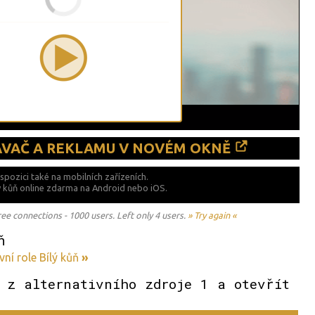
ÁVAČ A REKLAMU V NOVÉM OKNĚ
ispozici také
na mobilních zařízeních.
lý kůň online zdarma na
Android nebo iOS.
 connections - 1000 users. Left only 4 users.
» Try again «
ň
ní role Bílý kůň
»
 z alternativního zdroje 1 a otevřít