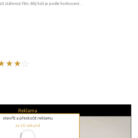
í stáhnout film. Bílý kůň je podle hodnocení
…
Reklama
otevřít a přeskočit reklamu
za
19
sekund