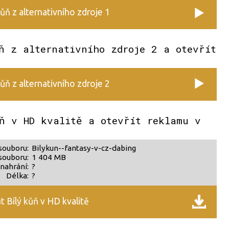
kůň z alternativního zdroje 1
ň z alternativního zdroje 2 a otevřít
kůň z alternativního zdroje 2
ň v HD kvalitě a otevřít reklamu v
souboru:
Bilykun--fantasy-v-cz-dabing
souboru:
1 404 MB
nahrání:
?
Délka:
?
 Bílý kůň v HD kvalitě