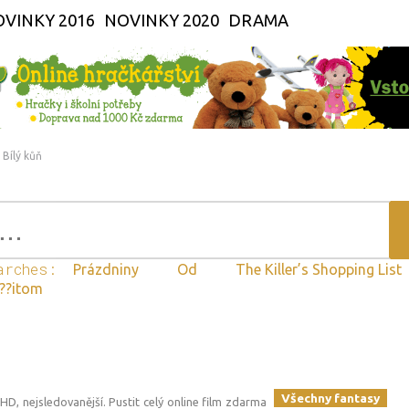
VINKY 2016
NOVINKY 2020
DRAMA
Bílý kůň
arches:
Prázdniny
Od
The Killer’s Shopping List
p??itom
Všechny fantasy
v HD, nejsledovanější. Pustit celý online film zdarma