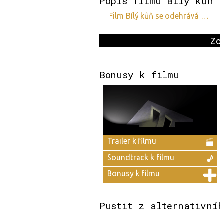
Popis filmu Bílý kůň
film Bílý kůň se odehrává …
Zo
Bonusy k filmu
Trailer k filmu
Soundtrack k filmu
Bonusy k filmu
Pustit z alternativní