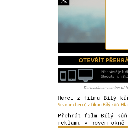
OTEVŘÍT PŘEHR
Přehrávač je k d
Sledujte film Bí
The maximum number of free
Herci z filmu Bílý ků
Seznam herců z filmu Bílý kůň. Hlav
Přehrát film Bílý kůň
reklamu v novém okně