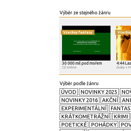
Všechny fantasy
Všechn
30 000 mil pod mořem
4:44 Las
CZ online
česky v 
ÚVOD
NOVINKY 2025
NOV
NOVINKY 2016
AKČNÍ
AN
EXPERIMENTÁLNÍ
FANTAS
KRÁTKOMETRÁŽNÍ
KRIMI
POETICKÉ
POHÁDKY
POV