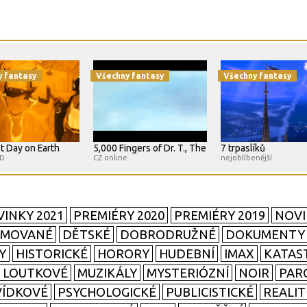
y fantasy
Všechny fantasy
Všechny fantasy
t Day on Earth
5,000 Fingers of Dr. T., The
7 trpaslíků
HD
CZ online
nejoblíbenější
INKY 2021
PREMIÉRY 2020
PREMIÉRY 2019
NOVI
IMOVANÉ
DĚTSKÉ
DOBRODRUŽNÉ
DOKUMENTY
Y
HISTORICKÉ
HORORY
HUDEBNÍ
IMAX
KATAS
LOUTKOVÉ
MUZIKÁLY
MYSTERIÓZNÍ
NOIR
PAR
ÍDKOVÉ
PSYCHOLOGICKÉ
PUBLICISTICKÉ
REALI