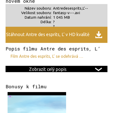
novém okně
Název souboru:
Antredesesprits,L’--
Velikost souboru:
fantasy-v---.avi
Datum nahrání:
1 045 MB
Délka:
?
?
Stáhnout Antre des esprits, L’ v HD kvalitě
Popis filmu Antre des esprits, L’
film Antre des esprits, L’ se odehrává …
Zobrazit celý popis
Bonusy k filmu