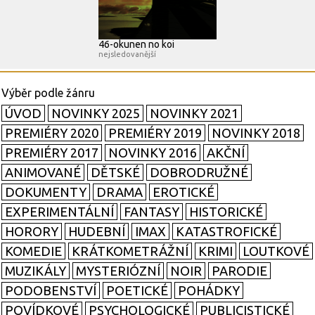
46-okunen no koi
nejsledovanější
ÚVOD
NOVINKY 2025
NOVINKY 2021
PREMIÉRY 2020
PREMIÉRY 2019
NOVINKY 2018
PREMIÉRY 2017
NOVINKY 2016
AKČNÍ
ANIMOVANÉ
DĚTSKÉ
DOBRODRUŽNÉ
DOKUMENTY
DRAMA
EROTICKÉ
EXPERIMENTÁLNÍ
FANTASY
HISTORICKÉ
HORORY
HUDEBNÍ
IMAX
KATASTROFICKÉ
KOMEDIE
KRÁTKOMETRÁŽNÍ
KRIMI
LOUTKOVÉ
MUZIKÁLY
MYSTERIÓZNÍ
NOIR
PARODIE
PODOBENSTVÍ
POETICKÉ
POHÁDKY
POVÍDKOVÉ
PSYCHOLOGICKÉ
PUBLICISTICKÉ