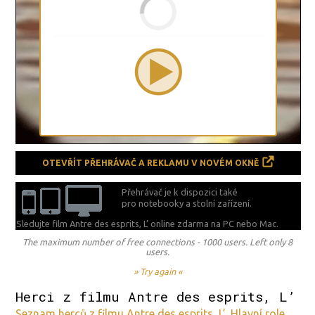
OTEVŘÍT PŘEHRÁVAČ A REKLAMU V NOVÉM OKNĚ
Přehrávač je k dispozici také
pro notebooky a stolní zařízení.
Sledujte film Antre des esprits, L’ online zdarma na
PC nebo Mac.
The maximum number of free connections - 1000 users. Left only 8
users.
» Try again «
Herci z filmu Antre des esprits, L’
Seznam herců z filmu Antre des esprits, L’. Hlavní role