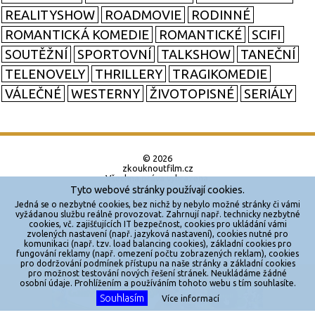
REALITYSHOW
ROADMOVIE
RODINNÉ
ROMANTICKÁ KOMEDIE
ROMANTICKÉ
SCIFI
SOUTĚŽNÍ
SPORTOVNÍ
TALKSHOW
TANEČNÍ
TELENOVELY
THRILLERY
TRAGIKOMEDIE
VÁLEČNÉ
WESTERNY
ŽIVOTOPISNÉ
SERIÁLY
© 2026
zkouknoutfilm.cz
Všechna práva vyhrazena.
Tyto webové stránky používají cookies.
Powered by
Jedná se o nezbytné cookies, bez nichž by nebylo možné stránky či vámi
vyžádanou službu reálně provozovat. Zahrnují např. technicky nezbytné
cookies, vč. zajišťujících IT bezpečnost, cookies pro ukládání vámi
Reklama
zvolených nastavení (např. jazyková nastavení), cookies nutné pro
komunikaci (např. tzv. load balancing cookies), základní cookies pro
Sítě
fungování reklamy (např. omezení počtu zobrazených reklam), cookies
pro dodržování podmínek přístupu na naše stránky a základní cookies
Redakce
pro možnost testování nových řešení stránek. Neukládáme žádné
X
osobní údaje. Prohlížením a používáním tohoto webu s tím souhlasíte.
Souhlasím
Více informací
Jakékoliv užití obsahu je bez souhlasu provozovatele zakázáno.