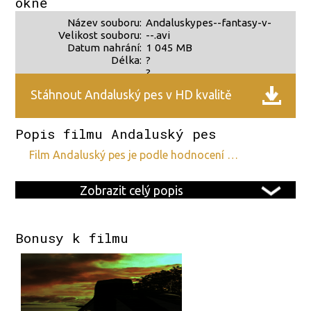
okně
Název souboru:
Andaluskypes--fantasy-v-
Velikost souboru:
--.avi
Datum nahrání:
1 045 MB
Délka:
?
?
Stáhnout Andaluský pes v HD kvalitě
Popis filmu Andaluský pes
film Andaluský pes je podle hodnocení …
Zobrazit celý popis
Bonusy k filmu