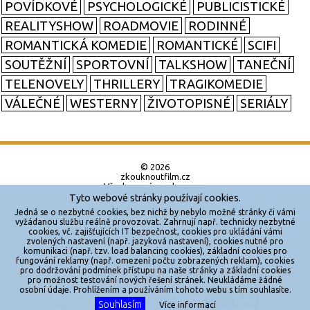
POVÍDKOVÉ
PSYCHOLOGICKÉ
PUBLICISTICKÉ
REALITYSHOW
ROADMOVIE
RODINNÉ
ROMANTICKÁ KOMEDIE
ROMANTICKÉ
SCIFI
SOUTĚŽNÍ
SPORTOVNÍ
TALKSHOW
TANEČNÍ
TELENOVELY
THRILLERY
TRAGIKOMEDIE
VÁLEČNÉ
WESTERNY
ŽIVOTOPISNÉ
SERIÁLY
© 2026
zkouknoutfilm.cz
Všechna práva vyhrazena.
Tyto webové stránky používají cookies.
Powered by
Jedná se o nezbytné cookies, bez nichž by nebylo možné stránky či vámi
vyžádanou službu reálně provozovat. Zahrnují např. technicky nezbytné
cookies, vč. zajišťujících IT bezpečnost, cookies pro ukládání vámi
Reklama
zvolených nastavení (např. jazyková nastavení), cookies nutné pro
komunikaci (např. tzv. load balancing cookies), základní cookies pro
Sítě
fungování reklamy (např. omezení počtu zobrazených reklam), cookies
pro dodržování podmínek přístupu na naše stránky a základní cookies
Redakce
pro možnost testování nových řešení stránek. Neukládáme žádné
X
osobní údaje. Prohlížením a používáním tohoto webu s tím souhlasíte.
Souhlasím
Více informací
Jakékoliv užití obsahu je bez souhlasu provozovatele zakázáno.