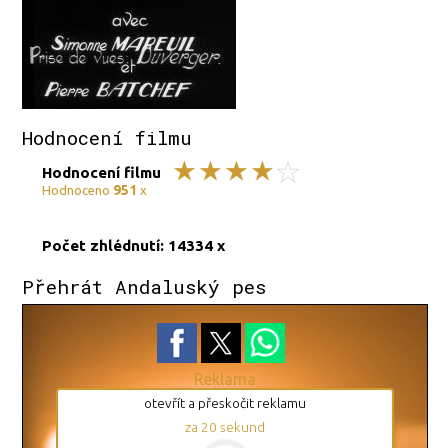
Hodnocení filmu
Hodnocení filmu
951
Hodnoceno
x
Počet zhlédnutí: 14334 x
Přehrát Andaluský pes
Reklama
otevřít a přeskočit reklamu
za
19
sekund