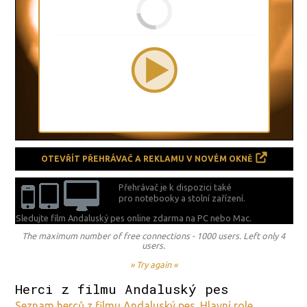
OTEVŘÍT PŘEHRÁVAČ A REKLAMU V NOVÉM OKNĚ
Přehrávač je k dispozici také
pro notebooky a stolní zařízení.
Sledujte film Andaluský pes online zdarma na
PC nebo Mac.
The maximum number of free connections - 1000 users. Left only 4
users.
» Try again «
Herci z filmu Andaluský pes
Seznam herců z filmu Andaluský pes. Hlavní role