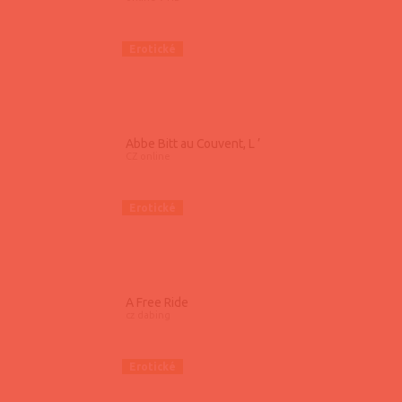
Erotické
Abbe Bitt au Couvent, L ’
CZ online
Erotické
A Free Ride
cz dabing
Erotické