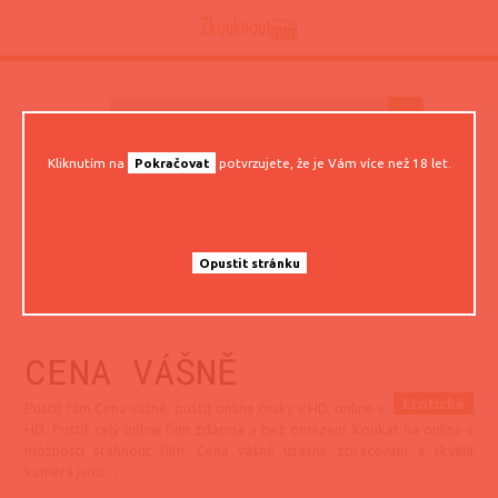
Kliknutím na
Pokračovat
potvrzujete, že je Vám více než 18 let.
Hlavní stránka
Erotické
Cena vášně
Opustit stránku
CENA VÁŠNĚ
Erotické
Pustit film Cena vášně, pustit online česky v HD, online v
HD. Pustit celý online film zdarma a bez omezení. Koukat na online s
možností stáhnout film. Cena vášně úžasné zpracování a skvělá
kamera jsou
…