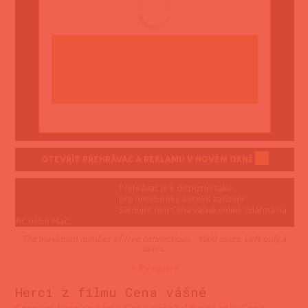
OTEVŘÍT PŘEHRÁVAČ A REKLAMU V NOVÉM OKNĚ
Přehrávač je k dispozici také
pro notebooky a stolní zařízení.
Sledujte film Cena vášně online zdarma na
PC nebo Mac.
The maximum number of free connections - 1000 users. Left only 3
users.
» Try again «
Herci z filmu Cena vášně