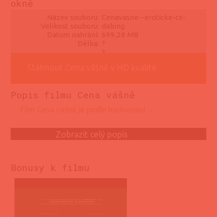
okně
Název souboru:
Cenavasne--eroticke-cz-
Velikost souboru:
dabing
Datum nahrání:
699,28 MB
Délka:
?
?
Stáhnout Cena vášně v HD kvalitě
Popis filmu Cena vášně
film Cena vášně je podle hodnocení …
Zobrazit celý popis
Bonusy k filmu