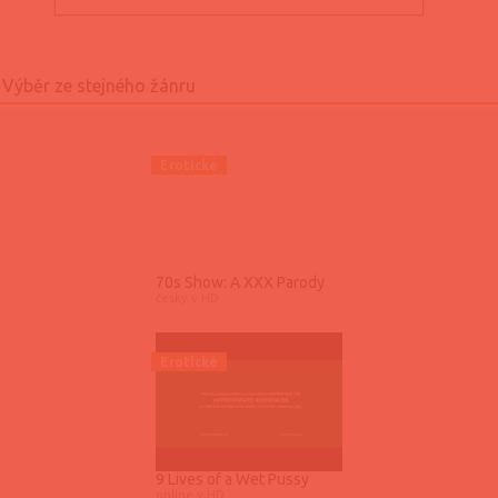
Erotické
70s Show: A XXX Parody
česky v HD
Erotické
9 Lives of a Wet Pussy
online v HD