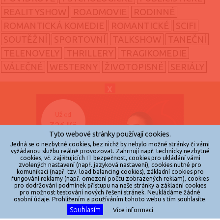
REALITYSHOW
ROADMOVIE
RODINNÉ
ROMANTICKÁ KOMEDIE
ROMANTICKÉ
SCIFI
SOUTĚŽNÍ
SPORTOVNÍ
TALKSHOW
TANEČNÍ
TELENOVELY
THRILLERY
TRAGIKOMEDIE
VÁLEČNÉ
WESTERNY
ŽIVOTOPISNÉ
SERIÁLY
X
© 2026
zkouknoutfilm.cz
Všechna práva vyhrazena.
Tyto webové stránky používají cookies.
Powered by
Jedná se o nezbytné cookies, bez nichž by nebylo možné stránky či vámi
vyžádanou službu reálně provozovat. Zahrnují např. technicky nezbytné
cookies, vč. zajišťujících IT bezpečnost, cookies pro ukládání vámi
Reklama
zvolených nastavení (např. jazyková nastavení), cookies nutné pro
komunikaci (např. tzv. load balancing cookies), základní cookies pro
Sítě
fungování reklamy (např. omezení počtu zobrazených reklam), cookies
pro dodržování podmínek přístupu na naše stránky a základní cookies
Redakce
pro možnost testování nových řešení stránek. Neukládáme žádné
osobní údaje. Prohlížením a používáním tohoto webu s tím souhlasíte.
Souhlasím
Více informací
Jakékoliv užití obsahu je bez souhlasu provozovatele zakázáno.