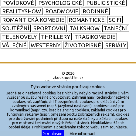
POVÍDKOVÉ
PSYCHOLOGICKÉ
PUBLICISTICKÉ
REALITYSHOW
ROADMOVIE
RODINNÉ
ROMANTICKÁ KOMEDIE
ROMANTICKÉ
SCIFI
SOUTĚŽNÍ
SPORTOVNÍ
TALKSHOW
TANEČNÍ
TELENOVELY
THRILLERY
TRAGIKOMEDIE
VÁLEČNÉ
WESTERNY
ŽIVOTOPISNÉ
SERIÁLY
© 2026
zkouknoutfilm.cz
Všechna práva vyhrazena.
Tyto webové stránky používají cookies.
Powered by
Jedná se o nezbytné cookies, bez nichž by nebylo možné stránky či vámi
vyžádanou službu reálně provozovat. Zahrnují např. technicky nezbytné
cookies, vč. zajišťujících IT bezpečnost, cookies pro ukládání vámi
Reklama
zvolených nastavení (např. jazyková nastavení), cookies nutné pro
komunikaci (např. tzv. load balancing cookies), základní cookies pro
Sítě
fungování reklamy (např. omezení počtu zobrazených reklam), cookies
pro dodržování podmínek přístupu na naše stránky a základní cookies
Redakce
pro možnost testování nových řešení stránek. Neukládáme žádné
osobní údaje. Prohlížením a používáním tohoto webu s tím souhlasíte.
Souhlasím
Více informací
Jakékoliv užití obsahu je bez souhlasu provozovatele zakázáno.
X