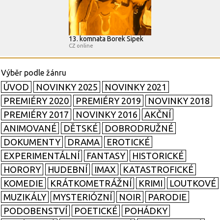
13. komnata Borek Sipek
CZ online
ÚVOD
NOVINKY 2025
NOVINKY 2021
PREMIÉRY 2020
PREMIÉRY 2019
NOVINKY 2018
PREMIÉRY 2017
NOVINKY 2016
AKČNÍ
ANIMOVANÉ
DĚTSKÉ
DOBRODRUŽNÉ
DOKUMENTY
DRAMA
EROTICKÉ
EXPERIMENTÁLNÍ
FANTASY
HISTORICKÉ
HORORY
HUDEBNÍ
IMAX
KATASTROFICKÉ
KOMEDIE
KRÁTKOMETRÁŽNÍ
KRIMI
LOUTKOVÉ
MUZIKÁLY
MYSTERIÓZNÍ
NOIR
PARODIE
PODOBENSTVÍ
POETICKÉ
POHÁDKY