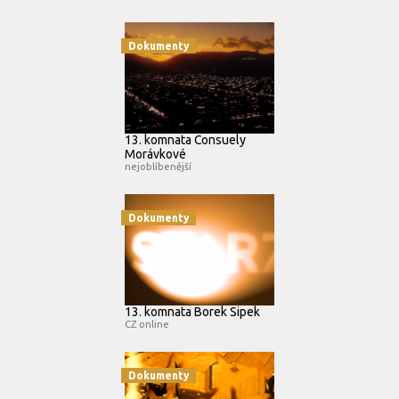
Dokumenty
13. komnata Consuely
Morávkové
nejoblíbenější
Dokumenty
13. komnata Borek Sipek
CZ online
Dokumenty