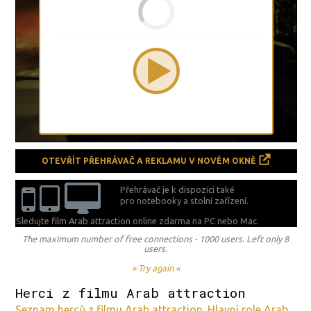
OTEVŘÍT PŘEHRÁVAČ A REKLAMU V NOVÉM OKNĚ
Přehrávač je k dispozici také
pro notebooky a stolní zařízení.
Sledujte film Arab attraction online zdarma na
PC nebo Mac.
The maximum number of free connections - 1000 users. Left only 8
users.
» Try again «
Herci z filmu Arab attraction
Seznam herců z filmu Arab attraction. Hlavní role Arab