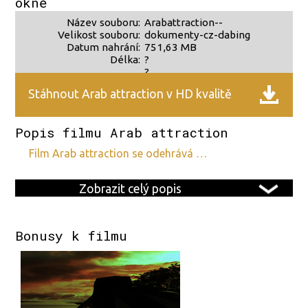
okně
Název souboru:
Arabattraction--
Velikost souboru:
dokumenty-cz-dabing
Datum nahrání:
751,63 MB
Délka:
?
?
Stáhnout Arab attraction v HD kvalitě
Popis filmu Arab attraction
film Arab attraction se odehrává …
Zobrazit celý popis
Bonusy k filmu