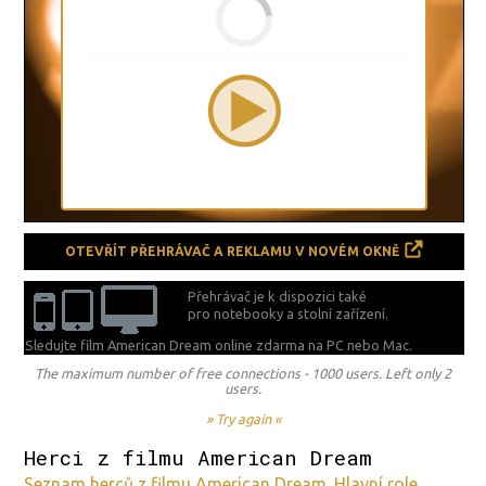
OTEVŘÍT PŘEHRÁVAČ A REKLAMU V NOVÉM OKNĚ
Přehrávač je k dispozici také
pro notebooky a stolní zařízení.
Sledujte film American Dream online zdarma na
PC nebo Mac.
The maximum number of free connections - 1000 users. Left only 2
users.
» Try again «
Herci z filmu American Dream
Seznam herců z filmu American Dream. Hlavní role