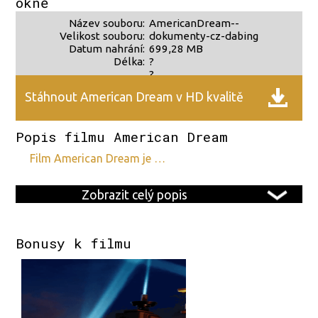
okně
Název souboru:
AmericanDream--
Velikost souboru:
dokumenty-cz-dabing
Datum nahrání:
699,28 MB
Délka:
?
?
Stáhnout American Dream v HD kvalitě
Popis filmu American Dream
film American Dream je …
Zobrazit celý popis
Bonusy k filmu