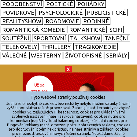
PODOBENSTVÍ
POETICKÉ
POHÁDKY
POVÍDKOVÉ
PSYCHOLOGICKÉ
PUBLICISTICKÉ
REALITYSHOW
ROADMOVIE
RODINNÉ
ROMANTICKÁ KOMEDIE
ROMANTICKÉ
SCIFI
SOUTĚŽNÍ
SPORTOVNÍ
TALKSHOW
TANEČNÍ
TELENOVELY
THRILLERY
TRAGIKOMEDIE
VÁLEČNÉ
WESTERNY
ŽIVOTOPISNÉ
SERIÁLY
X
© 2026
zkouknoutfilm.cz
Všechna práva vyhrazena.
Tyto webové stránky používají cookies.
Powered by
Jedná se o nezbytné cookies, bez nichž by nebylo možné stránky či vámi
vyžádanou službu reálně provozovat. Zahrnují např. technicky nezbytné
cookies, vč. zajišťujících IT bezpečnost, cookies pro ukládání vámi
Reklama
zvolených nastavení (např. jazyková nastavení), cookies nutné pro
komunikaci (např. tzv. load balancing cookies), základní cookies pro
Sítě
fungování reklamy (např. omezení počtu zobrazených reklam), cookies
pro dodržování podmínek přístupu na naše stránky a základní cookies
Redakce
pro možnost testování nových řešení stránek. Neukládáme žádné