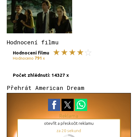
Hodnocení filmu
Hodnocení filmu
791
Hodnoceno
x
Počet zhlédnutí: 14327 x
Přehrát American Dream
Reklama
otevřít a přeskočit reklamu
za
19
sekund