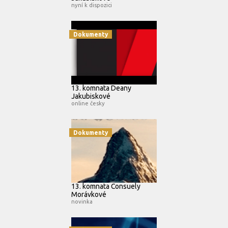
nyní k dispozici
Dokumenty
13. komnata Deany
Jakubiskové
online česky
Dokumenty
13. komnata Consuely
Morávkové
novinka