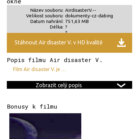
okně
Název souboru:
AirdisasterV.--
Velikost souboru:
dokumenty-cz-dabing
Datum nahrání:
751,63 MB
Délka:
?
?
Stáhnout Air disaster V. v HD kvalitě
Popis filmu Air disaster V.
film Air disaster V. je …
Zobrazit celý popis
Bonusy k filmu