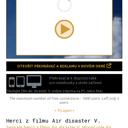
OTEVŘÍT PŘEHRÁVAČ A REKLAMU V NOVÉM OKNĚ
Přehrávač je k dispozici také
pro notebooky a stolní zařízení.
Sledujte film Air disaster V. online zdarma na
PC nebo Mac.
The maximum number of free connections - 1000 users. Left only 5
users.
» Try again «
Herci z filmu Air disaster V.
Seznam herců z filmu Air disaster V.. Hlavní role Air