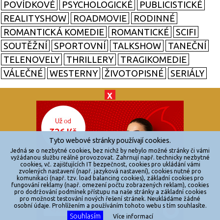
POVÍDKOVÉ
PSYCHOLOGICKÉ
PUBLICISTICKÉ
REALITYSHOW
ROADMOVIE
RODINNÉ
ROMANTICKÁ KOMEDIE
ROMANTICKÉ
SCIFI
SOUTĚŽNÍ
SPORTOVNÍ
TALKSHOW
TANEČNÍ
TELENOVELY
THRILLERY
TRAGIKOMEDIE
VÁLEČNÉ
WESTERNY
ŽIVOTOPISNÉ
SERIÁLY
X
© 2026
zkouknoutfilm.cz
Všechna práva vyhrazena.
Tyto webové stránky používají cookies.
Powered by
Jedná se o nezbytné cookies, bez nichž by nebylo možné stránky či vámi
vyžádanou službu reálně provozovat. Zahrnují např. technicky nezbytné
cookies, vč. zajišťujících IT bezpečnost, cookies pro ukládání vámi
Reklama
zvolených nastavení (např. jazyková nastavení), cookies nutné pro
komunikaci (např. tzv. load balancing cookies), základní cookies pro
Sítě
fungování reklamy (např. omezení počtu zobrazených reklam), cookies
pro dodržování podmínek přístupu na naše stránky a základní cookies
Redakce
pro možnost testování nových řešení stránek. Neukládáme žádné
osobní údaje. Prohlížením a používáním tohoto webu s tím souhlasíte.
Souhlasím
Více informací
Jakékoliv užití obsahu je bez souhlasu provozovatele zakázáno.