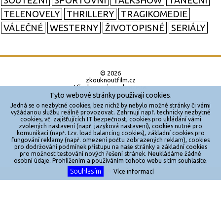
SOUTĚŽNÍ
SPORTOVNÍ
TALKSHOW
TANEČNÍ
TELENOVELY
THRILLERY
TRAGIKOMEDIE
VÁLEČNÉ
WESTERNY
ŽIVOTOPISNÉ
SERIÁLY
© 2026
zkouknoutfilm.cz
Všechna práva vyhrazena.
Tyto webové stránky používají cookies.
Powered by
Jedná se o nezbytné cookies, bez nichž by nebylo možné stránky či vámi
vyžádanou službu reálně provozovat. Zahrnují např. technicky nezbytné
cookies, vč. zajišťujících IT bezpečnost, cookies pro ukládání vámi
Reklama
zvolených nastavení (např. jazyková nastavení), cookies nutné pro
komunikaci (např. tzv. load balancing cookies), základní cookies pro
Sítě
fungování reklamy (např. omezení počtu zobrazených reklam), cookies
pro dodržování podmínek přístupu na naše stránky a základní cookies
Redakce
pro možnost testování nových řešení stránek. Neukládáme žádné
osobní údaje. Prohlížením a používáním tohoto webu s tím souhlasíte.
Souhlasím
Více informací
Jakékoliv užití obsahu je bez souhlasu provozovatele zakázáno.
X