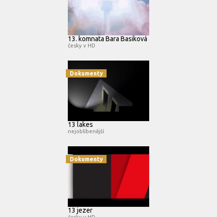
13. komnata Bara Basiková
česky v HD
Dokumenty
13 lakes
nejoblíbenější
Dokumenty
13 jezer