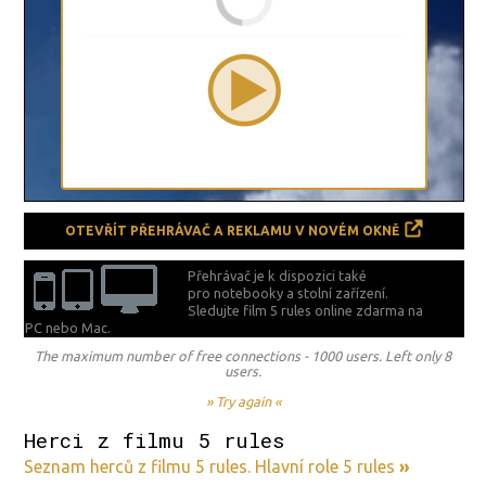
OTEVŘÍT PŘEHRÁVAČ A REKLAMU V NOVÉM OKNĚ
Přehrávač je k dispozici také
pro notebooky a stolní zařízení.
Sledujte film 5 rules online zdarma na
PC nebo Mac.
The maximum number of free connections - 1000 users. Left only 8
users.
» Try again «
Herci z filmu 5 rules
Seznam herců z filmu 5 rules. Hlavní role 5 rules
»