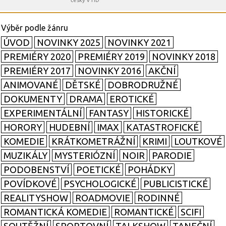
česky v HD
ÚVOD
NOVINKY 2025
NOVINKY 2021
PREMIÉRY 2020
PREMIÉRY 2019
NOVINKY 2018
PREMIÉRY 2017
NOVINKY 2016
AKČNÍ
ANIMOVANÉ
DĚTSKÉ
DOBRODRUŽNÉ
DOKUMENTY
DRAMA
EROTICKÉ
EXPERIMENTÁLNÍ
FANTASY
HISTORICKÉ
HORORY
HUDEBNÍ
IMAX
KATASTROFICKÉ
KOMEDIE
KRÁTKOMETRÁŽNÍ
KRIMI
LOUTKOVÉ
MUZIKÁLY
MYSTERIÓZNÍ
NOIR
PARODIE
PODOBENSTVÍ
POETICKÉ
POHÁDKY
POVÍDKOVÉ
PSYCHOLOGICKÉ
PUBLICISTICKÉ
REALITYSHOW
ROADMOVIE
RODINNÉ
ROMANTICKÁ KOMEDIE
ROMANTICKÉ
SCIFI