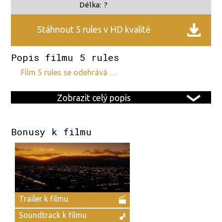
Délka:
?
Stáhnout 5 rules v HD kvalitě
Popis filmu 5 rules
film 5 rules se odehrává …
Zobrazit celý popis
Bonusy k filmu
Trailer k filmu
Soundtrack k filmu