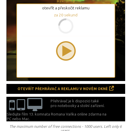
Reklama
otevřít a přeskočit reklamu
za
19
sekund
OTEVŘÍT PŘEHRÁVAČ A REKLAMU V NOVÉM OKNĚ
Přehrávač je k dispozici také
pro notebooky a stolní zařízení.
Sledujte film 13. komnata Romana Vaňka online zdarma na
PC nebo Mac.
The maximum number of free connections - 1000 users. Left only 6
users.