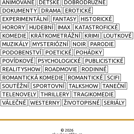
ANIMOVANÉ
DĚTSKÉ
DOBRODRUŽNÉ
DOKUMENTY
DRAMA
EROTICKÉ
EXPERIMENTÁLNÍ
FANTASY
HISTORICKÉ
HORORY
HUDEBNÍ
IMAX
KATASTROFICKÉ
KOMEDIE
KRÁTKOMETRÁŽNÍ
KRIMI
LOUTKOVÉ
MUZIKÁLY
MYSTERIÓZNÍ
NOIR
PARODIE
PODOBENSTVÍ
POETICKÉ
POHÁDKY
POVÍDKOVÉ
PSYCHOLOGICKÉ
PUBLICISTICKÉ
REALITYSHOW
ROADMOVIE
RODINNÉ
ROMANTICKÁ KOMEDIE
ROMANTICKÉ
SCIFI
SOUTĚŽNÍ
SPORTOVNÍ
TALKSHOW
TANEČNÍ
TELENOVELY
THRILLERY
TRAGIKOMEDIE
VÁLEČNÉ
WESTERNY
ŽIVOTOPISNÉ
SERIÁLY
© 2026