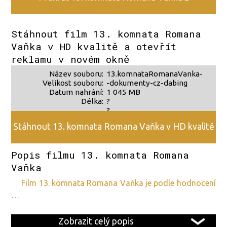
alternativního zdroje 2
Stáhnout film 13. komnata Romana
Vaňka v HD kvalitě a otevřít
reklamu v novém okně
Název souboru:
13.komnataRomanaVanka-
Velikost souboru:
-dokumenty-cz-dabing
Datum nahrání:
1 045 MB
Délka:
?
?
Stáhnout 13. komnata Romana Vaňka v HD kvalitě
Popis filmu 13. komnata Romana
Vaňka
film 13. komnata Romana Vaňka je podle hodnocení
…
Zobrazit celý popis