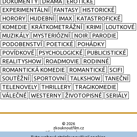
DOKUMENTY
DRAMA
EROTICKÉ
EXPERIMENTÁLNÍ
FANTASY
HISTORICKÉ
HORORY
HUDEBNÍ
IMAX
KATASTROFICKÉ
KOMEDIE
KRÁTKOMETRÁŽNÍ
KRIMI
LOUTKOVÉ
MUZIKÁLY
MYSTERIÓZNÍ
NOIR
PARODIE
PODOBENSTVÍ
POETICKÉ
POHÁDKY
POVÍDKOVÉ
PSYCHOLOGICKÉ
PUBLICISTICKÉ
REALITYSHOW
ROADMOVIE
RODINNÉ
ROMANTICKÁ KOMEDIE
ROMANTICKÉ
SCIFI
SOUTĚŽNÍ
SPORTOVNÍ
TALKSHOW
TANEČNÍ
TELENOVELY
THRILLERY
TRAGIKOMEDIE
VÁLEČNÉ
WESTERNY
ŽIVOTOPISNÉ
SERIÁLY
© 2026
zkouknoutfilm.cz
Všechna práva vyhrazena.