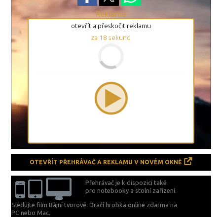
Reklama
otevřít a přeskočit reklamu
za
17
sekund
OTEVŘÍT PŘEHRÁVAČ A REKLAMU V NOVÉM OKNĚ
Přehrávač je k dispozici také
pro notebooky a stolní zařízení.
Sledujte film Bájní tvorové: Dračí hrobka online zdarma na
PC nebo Mac.