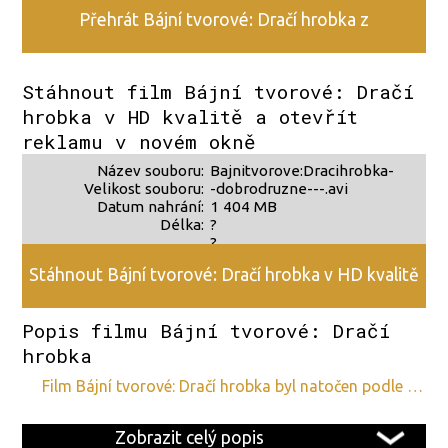
Přehrát Bájní tvorové: Dračí hrobka z
alternativního zdroje 2
Stáhnout film Bájní tvorové: Dračí
hrobka v HD kvalitě a otevřít
reklamu v novém okně
Název souboru:
Bajnitvorove:Dracihrobka-
Velikost souboru:
-dobrodruzne---.avi
Datum nahrání:
1 404 MB
Délka:
?
?
Stáhnout Bájní tvorové: Dračí hrobka v HD kvalitě
Popis filmu Bájní tvorové: Dračí
hrobka
film Bájní tvorové: Dračí hrobka byl natočen podle …
Zobrazit celý popis