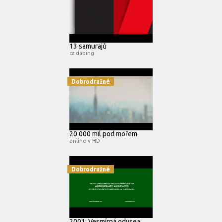
13 samurajů
cz dabing
Dobrodružné
20 000 mil pod mořem
online v HD
Dobrodružné
2001: Vesmírná odysea