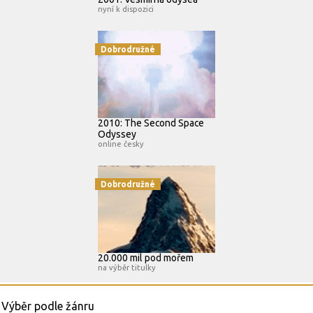
nyní k dispozici
Dobrodružné
2010: The Second Space
Odyssey
online česky
Dobrodružné
20.000 mil pod mořem
na výběr titulky