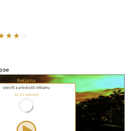
pse
Reklama
otevřít a přeskočit reklamu
za
20
sekund