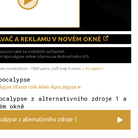
ÁVAČ A REKLAMU V NOVÉM OKNĚ
ispozici také
na mobilních zařízeních.
lien Apocalypse online zdarma na
Android nebo iOS.
 connections - 1000 users. Left only 9 users.
» Try again «
pocalypse
ypse. Hlavní role Alien Apocalypse
»
ocalypse z alternativního zdroje 1 a
ém okně
alypse z alternativního zdroje 1