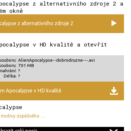
pocalypse z alternativního zdroje 2 a
ém okně
alypse z alternativního zdroje 2
pocalypse v HD kvalitě a otevřít
souboru:
AlienApocalypse--dobrodruzne---.avi
souboru:
701 MB
nahrání:
?
Délka:
?
en Apocalypse v HD kvalitě
calypse
na motivy úspěšného …
brazit celý popis