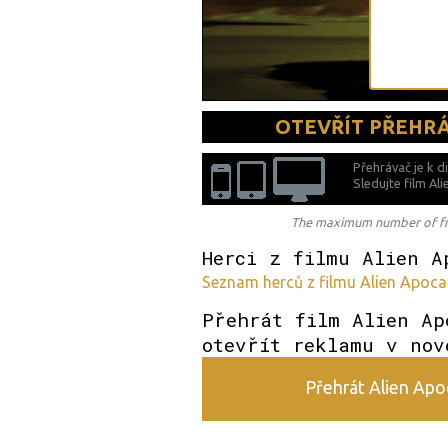
OTEVŘÍT PŘEHR
Přehrávač je k d
Sledujte film A
The maximum number of free
Herci z filmu Alien A
Seznam herců z filmu Alien Apocal
Přehrát film Alien Ap
otevřít reklamu v nov
Přehrát Alien Apoc