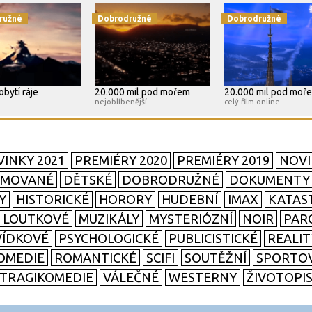
ružné
Dobrodružné
Dobrodružné
bytí ráje
20.000 mil pod mořem
20.000 mil pod moř
nejoblíbenější
celý film online
INKY 2021
PREMIÉRY 2020
PREMIÉRY 2019
NOVI
IMOVANÉ
DĚTSKÉ
DOBRODRUŽNÉ
DOKUMENTY
Y
HISTORICKÉ
HORORY
HUDEBNÍ
IMAX
KATAS
LOUTKOVÉ
MUZIKÁLY
MYSTERIÓZNÍ
NOIR
PAR
ÍDKOVÉ
PSYCHOLOGICKÉ
PUBLICISTICKÉ
REALI
OMEDIE
ROMANTICKÉ
SCIFI
SOUTĚŽNÍ
SPORTO
TRAGIKOMEDIE
VÁLEČNÉ
WESTERNY
ŽIVOTOPI