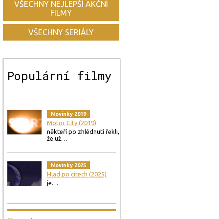
VŠECHNY NEJLEPŠÍ AKČNÍ
FILMY
VŠECHNY SERIÁLY
Populární filmy
Novinky 2019
Motor City (2019)
někteří po zhlédnutí řekli,
že už…
Novinky 2025
Hlad po citech (2025)
je…