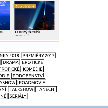
Dobrodružné
em
13 mrtvých mužů
online v HD
NKY 2018
PREMIÉRY 2017
DRAMA
EROTICKÉ
TROFICKÉ
KOMEDIE
ODIE
PODOBENSTVÍ
TYSHOW
ROADMOVIE
VNÍ
TALKSHOW
TANEČNÍ
SNÉ
SERIÁLY