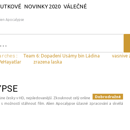
OUTKOVÉ
NOVINKY 2020
VÁLEČNÉ
ien Apocalypse
arches:
Team 6: Dopadení Usámy bin Ládina
vasnive 
VeHayatlar
zrazena laska
YPSE
Dobrodružné
line česky v HD, nejsledovanější. Zkouknout celý online
 s možností stáhnout film. Alien Apocalypse úžasné zpracování a skvělá