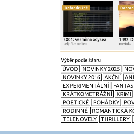
Dobrodružné
Dobrod
2001: Vesmírná odysea
1492: Do
celý film online
novinka
ÚVOD
NOVINKY 2025
NOV
NOVINKY 2016
AKČNÍ
AN
EXPERIMENTÁLNÍ
FANTAS
KRÁTKOMETRÁŽNÍ
KRIMI
POETICKÉ
POHÁDKY
POV
RODINNÉ
ROMANTICKÁ K
TELENOVELY
THRILLERY