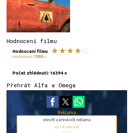
Hodnocení filmu
Hodnocení filmu
1088
Hodnoceno
x
Počet zhlédnutí: 16394 x
Přehrát Alfa a Omega
Reklama
otevřít a přeskočit reklamu
za
14
sekund