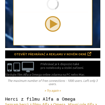
OTEVŘÍT PŘEHRÁVAČ A REKLAMU V NOVÉM OKNĚ
Přehrávač je k dispozici také
pro notebooky a stolní zařízení.
Sledujte film Alfa a Omega online zdarma na
PC nebo Mac.
The maximum number of free connections - 1000 users. Left only 3
users.
» Try again «
Herci z filmu Alfa a Omega
Seznam herců z filmu Alfa a Omega . Hlavní role Alfa a