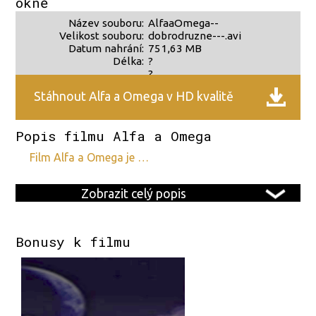
okně
Název souboru:
AlfaaOmega--
Velikost souboru:
dobrodruzne---.avi
Datum nahrání:
751,63 MB
Délka:
?
?
Stáhnout Alfa a Omega v HD kvalitě
Popis filmu Alfa a Omega
film Alfa a Omega je …
Zobrazit celý popis
Bonusy k filmu