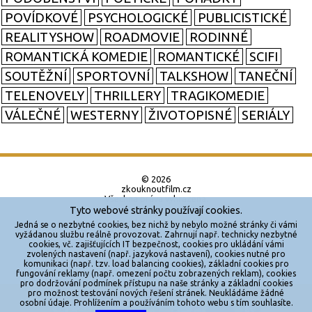
POVÍDKOVÉ
PSYCHOLOGICKÉ
PUBLICISTICKÉ
REALITYSHOW
ROADMOVIE
RODINNÉ
ROMANTICKÁ KOMEDIE
ROMANTICKÉ
SCIFI
SOUTĚŽNÍ
SPORTOVNÍ
TALKSHOW
TANEČNÍ
TELENOVELY
THRILLERY
TRAGIKOMEDIE
VÁLEČNÉ
WESTERNY
ŽIVOTOPISNÉ
SERIÁLY
© 2026
zkouknoutfilm.cz
Všechna práva vyhrazena.
Tyto webové stránky používají cookies.
Powered by
Jedná se o nezbytné cookies, bez nichž by nebylo možné stránky či vámi
vyžádanou službu reálně provozovat. Zahrnují např. technicky nezbytné
cookies, vč. zajišťujících IT bezpečnost, cookies pro ukládání vámi
Reklama
zvolených nastavení (např. jazyková nastavení), cookies nutné pro
komunikaci (např. tzv. load balancing cookies), základní cookies pro
Sítě
fungování reklamy (např. omezení počtu zobrazených reklam), cookies
pro dodržování podmínek přístupu na naše stránky a základní cookies
Redakce
pro možnost testování nových řešení stránek. Neukládáme žádné
X
osobní údaje. Prohlížením a používáním tohoto webu s tím souhlasíte.