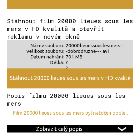
zdroje 2
Stáhnout film 20000 lieues sous les
mers v HD kvalitě a otevřít
reklamu v novém okně
Název souboru:
20000lieuessouslesmers-
Velikost souboru:
-dobrodruzne---.avi
Datum nahrání:
701 MB
Délka:
?
?
Stáhnout 20000 lieues sous les mers v HD kvalitě
Popis filmu 20000 lieues sous les
mers
film 20000 lieues sous les mers byl natočen podle …
Zobrazit celý popis