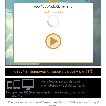
Reklama
otevřít a přeskočit reklamu
za
19
sekund
OTEVŘÍT PŘEHRÁVAČ A REKLAMU V NOVÉM OKNĚ
Přehrávač je k dispozici také
pro notebooky a stolní zařízení.
Sledujte film 20000 lieues sous les mers online zdarma na
PC nebo Mac.
The maximum number of free connections - 1000 users. Left only 6
users.