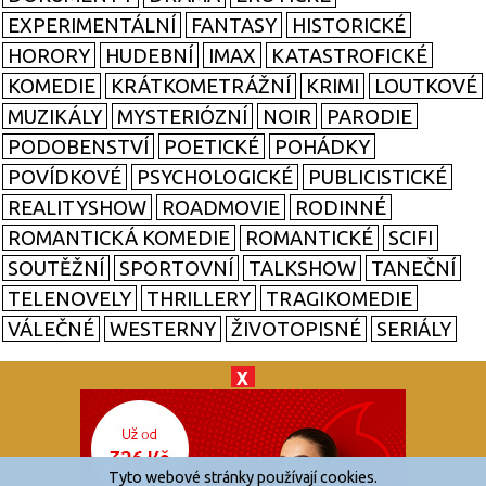
EXPERIMENTÁLNÍ
FANTASY
HISTORICKÉ
HORORY
HUDEBNÍ
IMAX
KATASTROFICKÉ
KOMEDIE
KRÁTKOMETRÁŽNÍ
KRIMI
LOUTKOVÉ
MUZIKÁLY
MYSTERIÓZNÍ
NOIR
PARODIE
PODOBENSTVÍ
POETICKÉ
POHÁDKY
POVÍDKOVÉ
PSYCHOLOGICKÉ
PUBLICISTICKÉ
REALITYSHOW
ROADMOVIE
RODINNÉ
ROMANTICKÁ KOMEDIE
ROMANTICKÉ
SCIFI
SOUTĚŽNÍ
SPORTOVNÍ
TALKSHOW
TANEČNÍ
TELENOVELY
THRILLERY
TRAGIKOMEDIE
VÁLEČNÉ
WESTERNY
ŽIVOTOPISNÉ
SERIÁLY
X
© 2026
zkouknoutfilm.cz
Všechna práva vyhrazena.
Tyto webové stránky používají cookies.