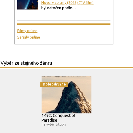
Hovory ze tmy (2025) (TV film)
byl natočen podle…
Filmy online
Seriály online
Dobrodružné
1492: Conquest of
Paradise
na výběr titulky