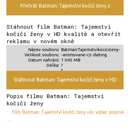
Přehrát Batman: Tajemství kočičí ženy z
alternativního zdroje 2
Stáhnout film Batman: Tajemství
kočičí ženy v HD kvalitě a otevřít
reklamu v novém okně
Název souboru:
Batman:Tajemstvikocicizeny-
Velikost souboru:
-animovane-cz-dabing
Datum nahrání:
1 045 MB
Délka:
?
?
Stáhnout Batman: Tajemství kočičí ženy v HD
Popis filmu Batman: Tajemství
kvalitě
kočičí ženy
film Batman: Tajemství kočičí ženy vás vůbec poprvé
…