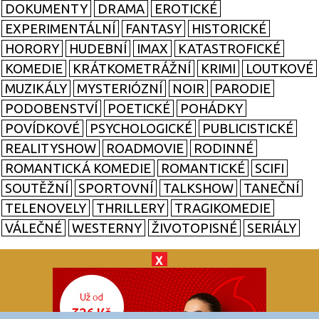
DOKUMENTY
DRAMA
EROTICKÉ
EXPERIMENTÁLNÍ
FANTASY
HISTORICKÉ
HORORY
HUDEBNÍ
IMAX
KATASTROFICKÉ
KOMEDIE
KRÁTKOMETRÁŽNÍ
KRIMI
LOUTKOVÉ
MUZIKÁLY
MYSTERIÓZNÍ
NOIR
PARODIE
PODOBENSTVÍ
POETICKÉ
POHÁDKY
POVÍDKOVÉ
PSYCHOLOGICKÉ
PUBLICISTICKÉ
REALITYSHOW
ROADMOVIE
RODINNÉ
ROMANTICKÁ KOMEDIE
ROMANTICKÉ
SCIFI
SOUTĚŽNÍ
SPORTOVNÍ
TALKSHOW
TANEČNÍ
TELENOVELY
THRILLERY
TRAGIKOMEDIE
VÁLEČNÉ
WESTERNY
ŽIVOTOPISNÉ
SERIÁLY
X
© 2026
zkouknoutfilm.cz
Všechna práva vyhrazena.